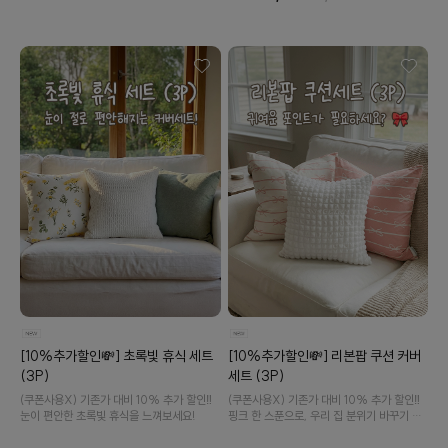
버 세트입니다.
수 있어요
[10%추가할인💸] 초록빛 휴식 세트
[10%추가할인💸] 리본팝 쿠션 커버
(3P)
세트 (3P)
(쿠폰사용X) 기존가 대비 10% 추가 할인‼️
(쿠폰사용X) 기존가 대비 10% 추가 할인‼️
눈이 편안한 초록빛 휴식을 느껴보세요!
핑크 한 스푼으로, 우리 집 분위기 바꾸기 시
작해 보세요💗