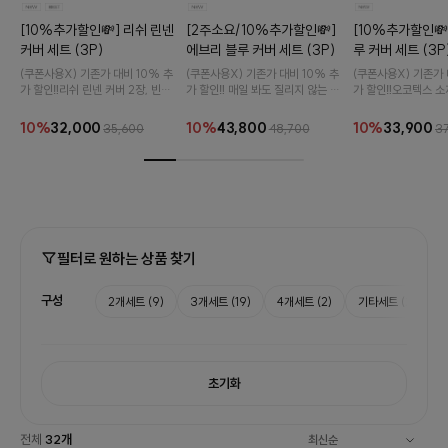
[10%추가할인💸] 리쉬 린넨
[2주소요/10%추가할인💸]
[10%추가할인💸
커버 세트 (3P)
에브리 블루 커버 세트 (3P)
루 커버 세트 (3P
(쿠폰사용X) 기존가 대비 10% 추
(쿠폰사용X) 기존가 대비 10% 추
(쿠폰사용X) 기존가 
가 할인‼️리쉬 린넨 커버 2장, 빈티
가 할인‼️ 매일 봐도 질리지 않는 블
가 할인‼️오코텍스 소
지 터치 솔리드 커버 1장 랜덤으로
루톤 커버들의 향연..💙 가장 편안
들과 바이오워싱 도쿄
조합 선택이 가능한 쿠션세트입니
한 공간을 완성해 보세요 :)
의 실패없는 쿠션 조합
10%
32,000
10%
43,800
10%
33,900
35,600
48,700
3
다.
필터로 원하는 상품 찾기
구성
2개세트
(9)
3개세트
(19)
4개세트
(2)
기타세트
(2)
초기화
전체
32
개