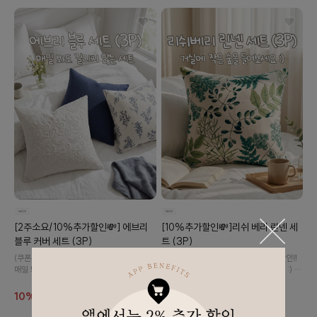
[2주소요/10%추가할인💸] 에브리
[10%추가할인💸]리쉬 베리 린넨 세
블루 커버 세트 (3P)
트 (3P)
(쿠폰사용X) 기존가 대비 10% 추가 할인‼️
(쿠폰사용X) 기존가 대비 10% 추가 할인‼️
매일 봐도 질리지 않는 블루톤 커버들의 향
올 여름엔 거실에 작은 숲을 들여보세요 :) 보
연..💙 가장 편안한 공간을 완성해 보세요 :)
기만해도 싱그러운 그리너리 쿠션 세트입니
다.
10%
43,800
10%
33,200
48,700
36,900