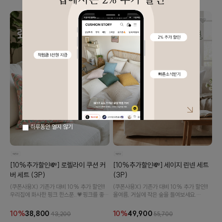
하루동안 열지 않기
[10%추가할인💸] 로렐라이 쿠션 커
[10%추가할인💸] 세이지 린넨 세트
버 세트 (3P)
(3P)
(쿠폰사용X) 기존가 대비 10% 추가 할인‼️
(쿠폰사용X) 기존가 대비 10% 추가 할인‼️
우리집에 화사한 핑크 한스푼..💗핑크를 좋아
올여름, 거실에 작은 숲을 들여보세요.
하시는 분들께 추천드려요!
보기만 해도 싱그러운 그리너리 린넨 쿠션 세
트입니다.
10%
38,800
10%
49,900
43,200
55,700