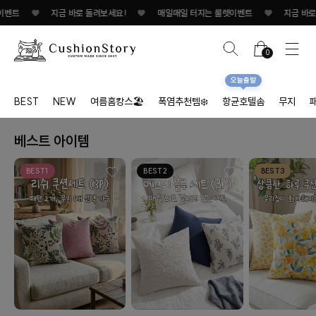
벤트
♥
지금 바로 돌려보세요!
♥
매일매일 터지는 룰렛이벤트
♥
지금 바로 돌
0
오늘출발
BEST
NEW
여름홈캉스🏖
폭염추천템❄️
항균호텔솜
무지
베스트 아이템
BEST1
BEST2
BEST3