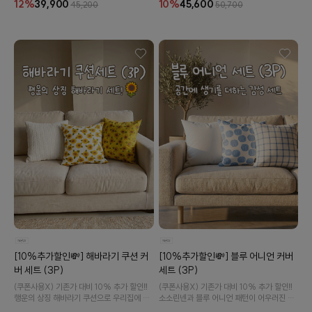
12%
39,900
10%
45,600
45,200
50,700
[10%추가할인💸] 해바라기 쿠션 커
[10%추가할인💸] 블루 어니언 커버
버 세트 (3P)
세트 (3P)
(쿠폰사용X) 기존가 대비 10% 추가 할인‼️
(쿠폰사용X) 기존가 대비 10% 추가 할인‼️
행운의 상징 해바라기 쿠션으로 우리집에 행
소소린넨과 블루 어니언 패턴이 어우러진 감
운을 더해보아요!🌻
성 쿠션 세트를 만나보세요!