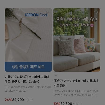
이바솜
여름이불 파워냉감 스트라이프 침대
[10%추가할인💸] 봄부터 여름까지
패드, 블랭킷 세트 (2color)
세트 (3P)
10% 추가할인️쿠폰적용불가X️시원함은 더하
고, 답답함은 줄이고.
(쿠폰사용X) 기존가 대비 10% 추가 할인‼️
높은 냉감 성능의 소재와 깔끔한 스트라이프
오코텍스 패턴 2장, 빈티지 터치 솔리드 1장
디자인으로 무더운 여름밤을 더욱 쾌적하게
으로 구성된 커버세트입니다. 화사하게, 또
26%
82,900
111,900
만들어드립니다.
시원하게! 봄부터 여름까지 사용하기 좋은 커
10%
39,300
43,700