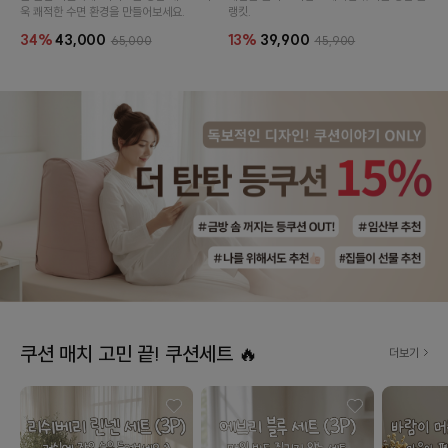
욱 쾌적한 수면 환경을 만들어보세요.
랭킷.
34%
43,000
13%
39,900
65,000
45,900
쿠션 매치 고민 끝! 쿠션세트 🔥
더보기