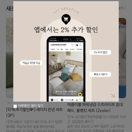
새로 나왔어요! 👀
더보기
여름이불 파워냉감 스트라이프 침대
하루동안 열지 않기
[10%추가할인💸] 세이지 린넨 세트
패드, 블랭킷 세트 (2color)
(3P)
10% 추가할인️쿠폰적용불가X️시원함은 더하
고, 답답함은 줄이고.
(쿠폰사용X) 기존가 대비 10% 추가 할인‼️
높은 냉감 성능의 소재와 깔끔한 스트라이프
올여름, 거실에 작은 숲을 들여보세요.
디자인으로 무더운 여름밤을 더욱 쾌적하게
보기만 해도 싱그러운 그리너리 린넨 쿠션 세