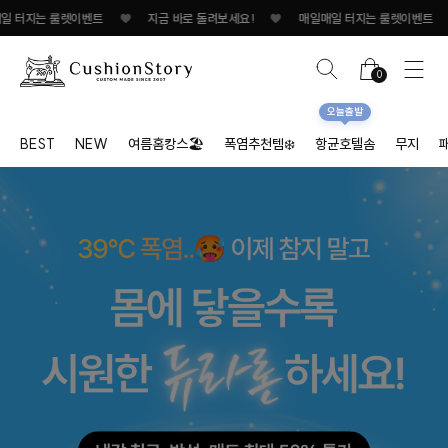
터지는 룰렛이벤트
♥
지금 바로 돌려보세요!
♥
매일매일 터지는 룰렛이벤트
♥
0
오늘출발
BEST
NEW
여름홈캉스🏖
폭염추천템❄️
항균호텔솜
무지