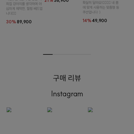
21%
36,900
확실히 달라요!👉🏻👈🏻 내 몸
희집 강아지를 생각하며 야
에 맞게 사용하는 맞춤형 등
심차게 제작한, 힐링 베드입
쿠션입니다 :)
니다👍🏻
14%
49,900
30%
89,900
구매 리뷰
Instagram