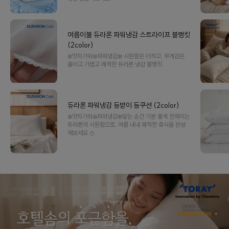
여름이불 듀라론 파워냉감 스트라이프 블랭킷
(2color)
❄️앗차가워❄️파워냉감❄️ 시원함은 더하고, 무게감은
줄이고.가볍고 쾌적한 듀라론 냉감 블랭킷.
듀라론 파워냉감 등받이 등쿠션 (2color)
❄️앗차가워❄️파워냉감❄️닿는 순간 기분 좋게 전해지는
듀라론의 시원함으로, 여름 내내 쾌적한 휴식을 완성
해보세요.⛄