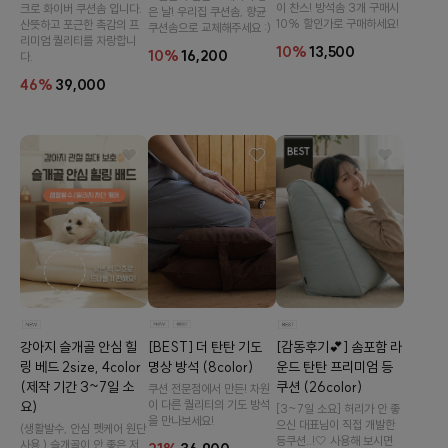
이 찬스! 방석솜 3개 구매시
크로 화이버 쿠션솜 입니다.
은 날! 우리집 쿠션솜, 향균
10% 할인가로 구매하세요!
산뜻하고 포근한 촉감의 프
쿠션솜으로 교체해주세요 :)
리미엄 퀄리티를 자랑합니
10%
13,500
10%
16,200
다.
46%
39,000
[감동후기💕] 솜포함 라
[BEST] 더 탄탄 기도
강아지 슬개골 안심 힐
운드 탄탄 프리미엄 등
명상 방석 (8color)
링 베드 2size, 4color
쿠션 (26color)
(제작 기간 3~7일 소
쿠션 전문점에서 만든! 차원
이 다른 퀄리티의 기도 방석
요)
[3~7일 소요] 허리가 안 좋
을 만나보세요!
으신 대표님이 직접 개발한
(생활발수, 안심 펫케어 원단
등쿠션..!🤍 사용해 보시면
사용,) 슬개골이 안 좋은 저