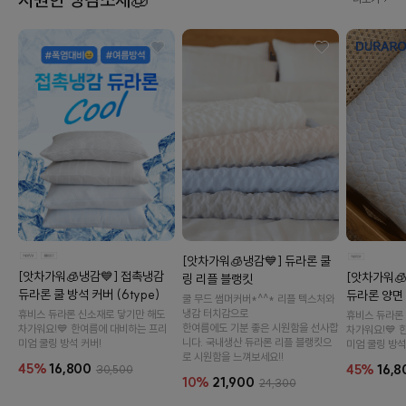
[앗차가워🧊냉감💙] 듀라론 쿨
[앗차가워🧊냉감💙] 접촉냉감
[앗차가워
링 리플 블랭킷
듀라론 쿨 방석 커버 (6type)
듀라론 양면 
쿨 무드 썸머커버*^^* 리플 텍스처와
냉감 터치감으로
휴비스 듀라론 신소재로 닿기만 해도
휴비스 듀라론
한여름에도 기분 좋은 시원함을 선사합
차가워요!💙 한여름에 대비하는 프리
차가워요!💙 
니다. 국내생산 듀라론 리플 블랭킷으
미엄 쿨링 방석 커버!
미엄 쿨링 방석
로 시원함을 느껴보세요!!
45%
16,800
45%
16,8
30,500
10%
21,900
24,300