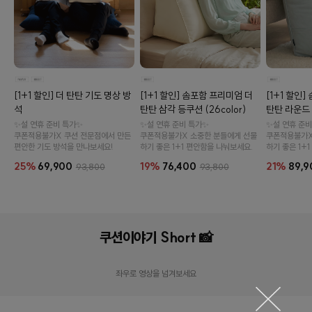
[1+1 할인] 솜포함 프리미엄 더
[1+1 할인
[1+1 할인] 더 탄탄 기도 명상 방
탄탄 삼각 등쿠션 (26color)
탄탄 라운드 등
석
✨설 연휴 준비 특가✨
✨설 연휴 준비
✨설 연휴 준비 특가✨
쿠폰적용불가X 소중한 분들에게 선물
쿠폰적용불가X
쿠폰적용불가X 쿠션 전문점에서 만든
하기 좋은 1+1 편안함을 나눠보세요.
하기 좋은 1+
편안한 기도 방석을 만나보세요!
19%
76,400
21%
89,9
25%
69,900
93,800
93,800
오드 카치온 모달 와플 커버 (6color)
국내생
쿠션이야기 Short 📸
14,900원
19,900원
25%
6,0
좌우로 영상을 넘겨보세요