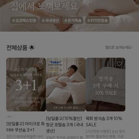
전체상품 🌟
옆으로 넘겨보세요
[당일출고/10%할인]
목화 방석솜 3개 10%
[당일출고] 마이크로 화
항균 호텔솜 3개 (국내
SALE
이바 쿠션솜 3+1
생산)
[기간한정 이벤트] 손님 맞이
방석이 필요하신 분들, 지금
진드기 방지에 탁월한 마이
오늘은 쿠션솜 교체하기 좋