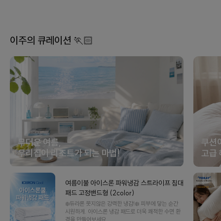
이주의 큐레이션 🏃🏻
무더운 여름,
쿠션
우리집이 리조트가 되는 마법!
고급 
여름이불 아이스론 파워냉감 스트라이프 침대
패드 고정밴드형 (2color)
❄️듀라론 못지않은 강력한 냉감!❄️ 피부에 닿는 순간
시원하게. 아이스론 냉감 패드로 더욱 쾌적한 수면 환
경을 만들어보세요.