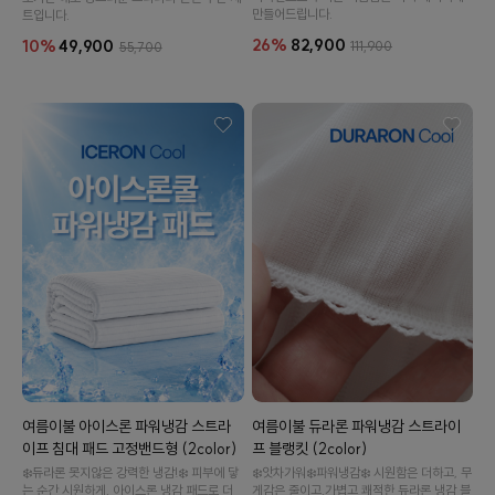
만들어드립니다.
트입니다.
26%
82,900
10%
49,900
111,900
55,700
여름이불 아이스론 파워냉감 스트라
여름이불 듀라론 파워냉감 스트라이
이프 침대 패드 고정밴드형 (2color)
프 블랭킷 (2color)
❄️듀라론 못지않은 강력한 냉감!❄️ 피부에 닿
❄️앗차가워❄️파워냉감❄️ 시원함은 더하고, 무
는 순간 시원하게. 아이스론 냉감 패드로 더
게감은 줄이고.가볍고 쾌적한 듀라론 냉감 블