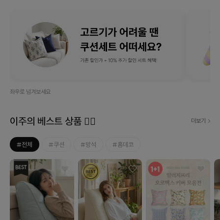
좌우로 넘겨보세요
이주의 베스트 상품 ❤‍🔥
더보기
#전체
#쿠션
#방석
#홈데코