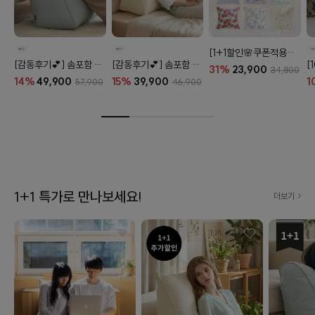
[1+1할인🌸쿠폰적용X] 오코텍스 플라워 라이프 패턴 20종
[감동후기💕] 솜포함 라운드 탄탄 프리미엄 등쿠션 (26color)
[감동후기💕] 솜포함 삼각 프리미엄 탄탄 등쿠션 (26color)
31%
23,900
34,800
14%
49,900
15%
39,900
1
57,900
46,900
1+1 특가로 만나보세요!
더보기