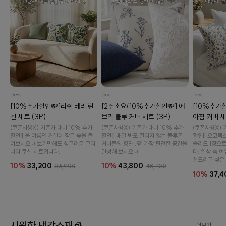
이바솜
[10%추가할인💸]리쉬 베리 린
[2주소요/10%추가할인💸] 에
[10%추가할
넨 세트 (3P)
브리 블루 커버 세트 (3P)
아침 커버 세
(쿠폰사용X) 기존가 대비 10% 추가
(쿠폰사용X) 기존가 대비 10% 추가
(쿠폰사용X) 
할인‼️ 올 여름엔 거실에 작은 숲을 들
할인‼️ 매일 봐도 질리지 않는 블루톤
할인‼️ 오코텍
여보세요 :) 보기만해도 싱그러운 그리
커버들의 향연..💙 가장 편안한 공간을
솔리드 1장으
너리 쿠션 세트입니다.
완성해 보세요 :)
다. 일상 속 
천드리고 싶은 
10%
33,200
10%
43,800
36,900
48,700
10%
37,4
수 있어요
시원한 냉감소재🧊
더보기