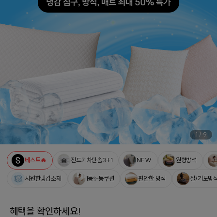
1
/
9
베스트🔥
진드기차단솜3+1
NEW
원형방석
시원한냉감소재
1등✨등쿠션
편안한 방석
절/기도방
혜택을 확인하세요!