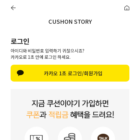
이벤트
♥
지금 바로 돌려보세요!
♥
매일매일 터지는 룰렛이벤트
♥
지금 바로
CUSHON STORY
0
오늘출발
로그인
BEST
NEW
여름홈캉스🏖
항균호텔솜
무지
패턴
등쿠션
아이디와 비밀번호 입력하기 귀찮으시죠?
카카오로 1초 만에 로그인 하세요.
로그인
한글 자판 
카카오 1초 로그인/회원가입
로그인
아이디/비밀번호 찾기
네이버로 로그인