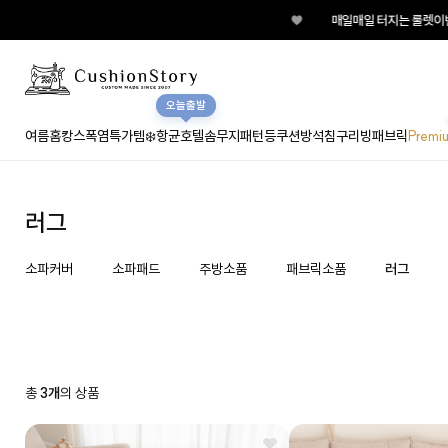
♥
매일매일 터지는 룰렛이벤트 
오늘출발
여름홈캉스
폭염특가템❄️
항균호텔솜
무지
패턴
등쿠션
방석
침구
리빙패브릭
Premi
러그
소파커버
소파패드
주방소품
패브릭소품
러그
총
3개
의 상품