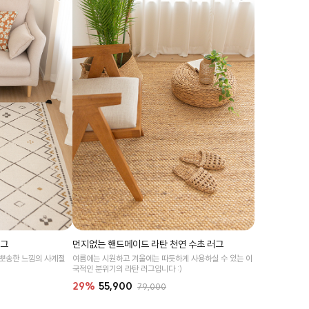
러그
먼지없는 핸드메이드 라탄 천연 수초 러그
 뽀송한 느낌의 사계절
여름에는 시원하고 겨울에는 따듯하게 사용하실 수 있는 이
국적인 분위기의 라탄 러그입니다 :)
29%
55,900
79,000