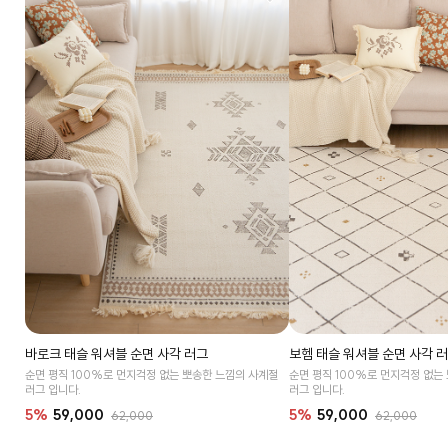
바로크 태슬 워셔블 순면 사각 러그
보헴 태슬 워셔블 순면 사각 
순면 평직 100%로 먼지걱정 없는 뽀송한 느낌의 사계절
순면 평직 100%로 먼지걱정 없는
러그 입니다.
러그 입니다.
5%
59,000
5%
59,000
62,000
62,000