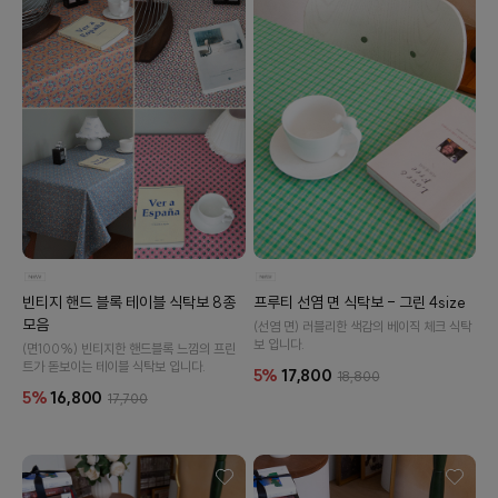
빈티지 핸드 블록 테이블 식탁보 8종
프루티 선염 면 식탁보 - 그린 4size
모음
(선염 면) 러블리한 색감의 베이직 체크 식탁
보 입니다.
(면100%) 빈티지한 핸드블록 느낌의 프린
트가 돋보이는 테이블 식탁보 입니다.
5%
17,800
18,800
5%
16,800
17,700