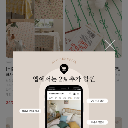
[소중한 하루✨테이블위작은선물🎁 ]
[러블리🌷오늘의식탁🎀] 60수 고밀
화사한 테이블 식탁보 16종
도 리본 테이블 식탁보 - 그린 4size
식탁을 바꿀 수 없다면, 식탁보로 분위기를
(60수 고밀도 면) 귀엽고 사랑스러운 리본
바꾸어 보시는 건 어떠실까요?..🤍 오늘의 식
패턴 테이블 식탁보 입니다.
탁도 사랑스럽게;; 테이블 식탁보 16종을 소
24%
14,900
19,500
개합니다 *.*
24%
14,900
19,500