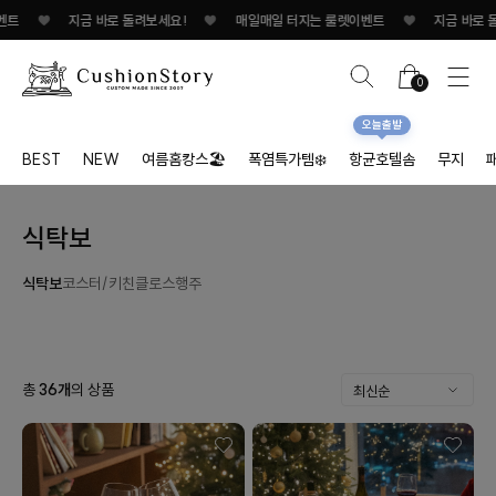
트
♥
지금 바로 돌려보세요!
♥
매일매일 터지는 룰렛이벤트
♥
지금 바로 돌려
0
오늘출발
BEST
NEW
여름홈캉스🏖
폭염특가템❄️
항균호텔솜
무지
식탁보
식탁보
코스터/키친클로스
행주
총
36
개
의 상품