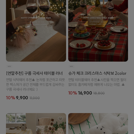
[연말추천] 구름 극세사 테이블 러너
슈가 체크 크리스마스 식탁보 2color
연말 식탁웨어 추천🎄 눈처럼 포근하고 따뜻
연말 테이블웨어 추천🎄사진을 찍으면 필터
한 텍스쳐가 공간 전체를 부드럽게 감싸주는
없이도 홈카페처럼 예쁘게 나오는 마법..🎄
구름 극세사 러너예요 :)
10%
16,900
18,800
10%
9,900
11,000