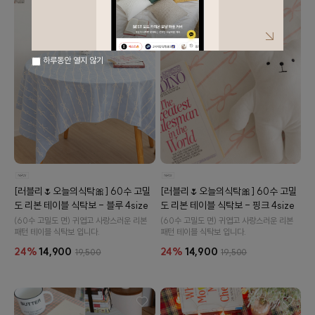
하루동안 열지 않기
[러블리🌷오늘의식탁🎀] 60수 고밀
[러블리🌷오늘의식탁🎀] 60수 고밀
도 리본 테이블 식탁보 - 블루 4size
도 리본 테이블 식탁보 - 핑크 4size
(60수 고밀도 면) 귀엽고 사랑스러운 리본
(60수 고밀도 면) 귀엽고 사랑스러운 리본
패턴 테이블 식탁보 입니다.
패턴 테이블 식탁보 입니다.
24%
14,900
24%
14,900
19,500
19,500
이바솜