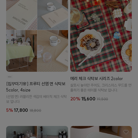
수 있어요
메리 체크 식탁보 시리즈 2color
[집꾸미기🌸] 프루티 선염 면 식탁보
살포시 놓아만 주어도, 크리스마스 무드를 연
5color, 4size
출하기 좋은 테이블 식탁보 입니다.
(선염 면) 러블리한 색감의 베이직 체크 식탁
20%
15,600
19,500
보 입니다.
5%
17,800
18,800