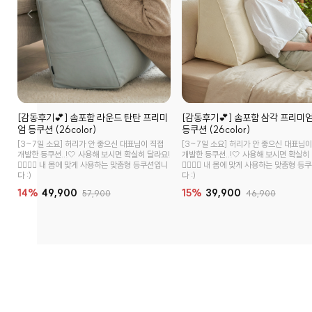
[감동후기💕] 솜포함 라운드 탄탄 프리미
[감동후기💕] 솜포함 삼각 프리미
엄 등쿠션 (26color)
등쿠션 (26color)
[3~7일 소요] 허리가 안 좋으신 대표님이 직접
[3~7일 소요] 허리가 안 좋으신 대표님이
개발한 등쿠션..!🤍 사용해 보시면 확실히 달라요!
개발한 등쿠션..!🤍 사용해 보시면 확실히
👉🏻👈🏻 내 몸에 맞게 사용하는 맞춤형 등쿠션입니
👉🏻👈🏻 내 몸에 맞게 사용하는 맞춤형 
다 :)
다 :)
14%
49,900
15%
39,900
57,900
46,900