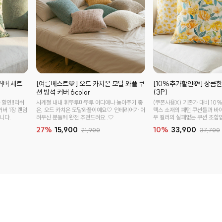
커버 세트
[여름베스트💙] 오드 카치온 모달 와플 쿠
[10%추가할인💸] 상큼한
션 방석 커버 6color
(3P)
 할인‼️리쉬
사계절 내내 휘뚜루마뚜루 어디에나 놓아주기 좋
(쿠폰사용X) 기존가 대비 10%
커버 1장 랜덤
은, 오드 카치온 모달와플이예요🤍 인테리어가 어
텍스 소재의 패턴 쿠션들과 바
니다.
려우신 분들께 완전 추천드려요..🤍
우 컬러의 실패없는 쿠션 조합입
27%
15,900
10%
33,900
21,900
37,700