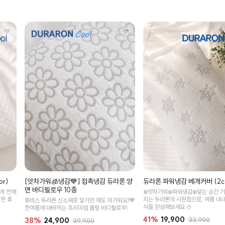
r)
듀라론 파워냉감 베개커버 (2co
[앗차가워🧊냉감💙] 접촉냉감 듀라론 양
면 바디필로우 10종
좋게 전해
❄️앗차가워❄️파워냉감❄️닿는 순간 
한 휴
지는 듀라론의 시원함으로, 여름 내내
휴비스 듀라론 신소재로 닿기만 해도 차가워요!💙
식을 완성해보세요.⛄
한여름에 대비하는 프리미엄 쿨링 바디필로우!
41%
19,900
33,900
38%
24,900
39,900