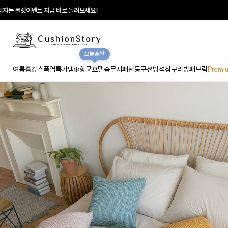
 룰렛이벤트 지금 바로 돌려보세요!
오늘출발
여름홈캉스
폭염특가템❄️
항균호텔솜
무지
패턴
등쿠션
방석
침구
리빙패브릭
Premi