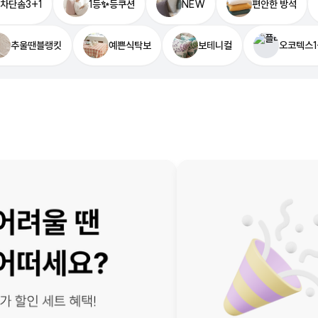
차단솜3+1
1등✨등쿠션
NEW
편안한 방석
추울땐블랭킷
예쁜식탁보
보테니컬
오코텍스1