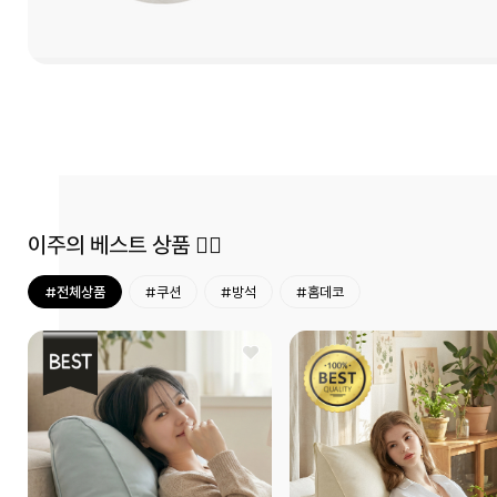
이주의 베스트 상품 ❤‍🔥
#전체상품
#쿠션
#방석
#홈데코