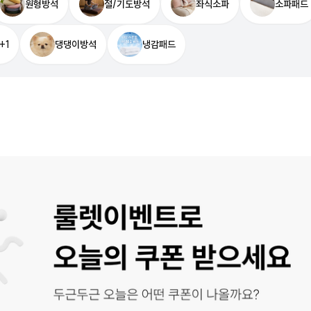
원형방석
절/기도방석
좌식소파
소파패드
+1
댕댕이방석
냉감패드