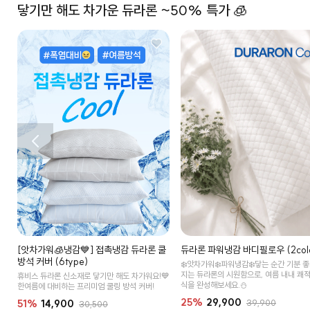
닿기만 해도 차가운 듀라론 ~50% 특가 🧊
듀라론 파워냉감 바디필로우 (2colo
[앗차가워🧊냉감💙] 접촉냉감 듀라론 쿨
방석 커버 (6type)
❄️앗차가워❄️파워냉감❄️닿는 순간 기분 
지는 듀라론의 시원함으로, 여름 내내 쾌적
휴비스 듀라론 신소재로 닿기만 해도 차가워요!💙
식을 완성해보세요.⛄
한여름에 대비하는 프리미엄 쿨링 방석 커버!
25%
29,900
39,900
51%
14,900
30,500