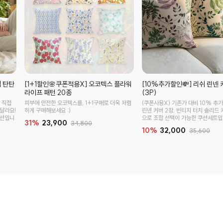
엄 탄탄
[1+1할인🌸쿠폰적용X] 오코텍스 플라워
[10%추가할인💸] 리쉬 린넨 
라이프 패턴 20종
(3P)
 직접
피부에 안전한 오코텍스를, 1+1구매로 더욱 저렴
(쿠폰사용X) 기존가 대비 10% 추가
 달라요!
하게 구매해보세요 :)
린넨 커버 2장, 빈티지 터치 솔리드 
등쿠션입니
으로 조합 선택이 가능한 쿠션세트입
31%
23,900
34,800
10%
32,000
35,600