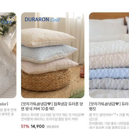
lor)
[앗차가워🧊냉감💙] 듀라
[앗차가워🧊냉감💙] 접촉냉감 듀라론 양
랭킷
면 방석 커버 10종 택1
기분 좋게 전해
 쾌적한 휴
쿨 무드 썸머커버*^^* 리플 
휴비스 듀라론 신소재로 닿기만 해도 차가워요!💙
감으로
한여름에 대비하는 프리미엄 쿨링 방석 커버!
한여름에도 기분 좋은 시원함을
51%
14,900
30,500
생산 듀라론 리플 블랭킷으로 