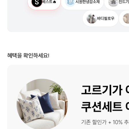
베스트🔥
시원한냉감소재
진드기
바디필로우
혜택을 확인하세요!