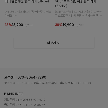
베베 원형 쿠션 방석 커버 (8type)
90[소프트색감] 허밍 방석 커버
(6color)
너무너무 사랑스러워서 한눈에 반한 아이들
(오코텍스 인증 완료) 봄에 어울리는 차분하
이예요 :)
고 소프트한 색감의 고급 셔닐 방석을 만나보
2020 S/S 시즌 동글동글 귀여운 원형쿠션
세요 :)
♥
13%
13,900
38%
19,900
15,900
31,900
더보기
고객센터
070-8064-7290
평일 13:00 ~ 16:00
/ 공휴일 및 주말 휴무
/ 점심시간 12:00 ~ 13:00
BANK INFO
기업은행 011-129855-04-019
국민은행 048401-04-216079