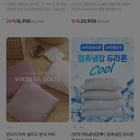
사계절 사랑받는 로이드..🤍 아직도 안 써보
(오가닉 코튼린넨) 소재의 러블리한 리본이
셨다면 완전 추천드릴게요👉🏻👈🏻 고급스러운
포인트가 되어주는 원형 방석입니다.
이바솜
투톤 컬러, 튼튼한 직조감과 두께감이...🤍
26%
16,900
16%
20,900
22,900
24,900
수 있어요
빈티지 터치 솔리드 방석 커버
[앗차가워🧊냉감💙] 접촉냉감 듀라론