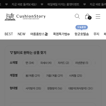
♥
지금 바로 돌려보세요!
♥
매일매일 터지는 룰렛이벤트
♥
지금 바로 돌려보
0
오늘출발
BEST
NEW
여름홈캉스🏖
폭염특가템❄️
항균호텔솜
무지
필터로 원하는 상품 찾기
소재별
면
(34)
극세사
(4)
자카드
(2)
리넨혼방
(1)
코듀로이
(
계절별
봄/여름
(29)
가을/겨울
(29)
사계절
(25)
형태별
사각방석
(35)
원형방석
(16)
대방석(좌식방석)
(30)