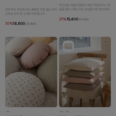
부드러운 색감의 멜란지 체크 쿠션에 미니 프
릴을 달아 사랑스러운 감성을 더한 방석커버
(면98%,레이온2%) 물빠짐 걱정 없는 바이
오워싱 도비 면 소재의 커버입니다.
21%
15,400
19,400
10%
18,800
20,800