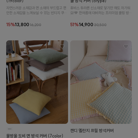
(19color)
쿨 방석 커버 (6type)
자연스러운 소재감과 면 소재의 부드럽고 편
휴비스 듀라론 신소재로 닿기만 해도 차가워
안한 소재감을 느껴보실 수 있는 빈티지 쿠션
요!💙 한여름에 대비하는 프리미엄 쿨링 방석
방석 커버입니다.
커버!
15%
13,800
51%
14,900
16,200
30,500
캔디 멜란지 프릴 방석커버
물방울 도비 면 방석 커버 (7color)