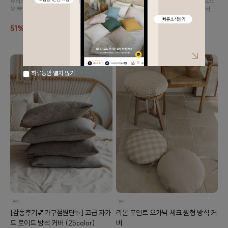
이국적이고 감각적인 핸드블록 감성을 고스
휴비스 듀라론 신소재로 닿기만 해도 차가워
란히 담은 핸드블록st 디지털 프린트 커버 입
요!💙 한여름에 대비하는 프리미엄 쿨링 방석
니다.
커버!
5%
13,700
51%
14,900
14,400
30,500
하루동안 열지 않기
[감동후기💕가구점원단✨] 고급 자가
리본 포인트 오가닉 체크 원형 방석 커
드 로이드 방석 커버 (25color)
버