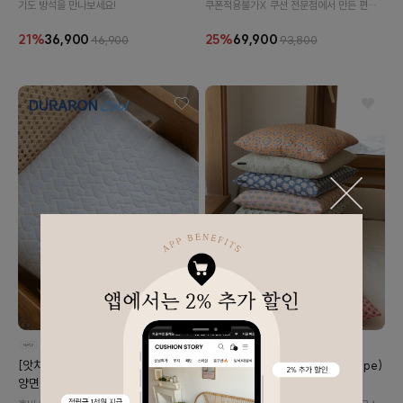
기도 방석을 만나보세요!
쿠폰적용불가X 쿠션 전문점에서 만든 편안
한 기도 방석을 만나보세요!
21%
36,900
25%
69,900
46,900
93,800
빈티지 핸드 블록 방석 커버 (11type)
[앗차가워🧊냉감💙] 접촉냉감 듀라론
양면 방석 커버 10종 택1