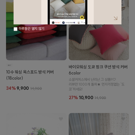
하루동안 열지 않기
바이오워싱 도쿄 핑크 쿠션 방석 커버
10수 워싱 옥스포드 방석 커버
6color
(18color)
소셜커머스에서 난리난 그 상품!!♡
리뷰만 1000개 돌파★ 먼지걱정없는 '도
34%
9,900
14,900
쿄'하세요!
27%
10,900
14,900
이바솜