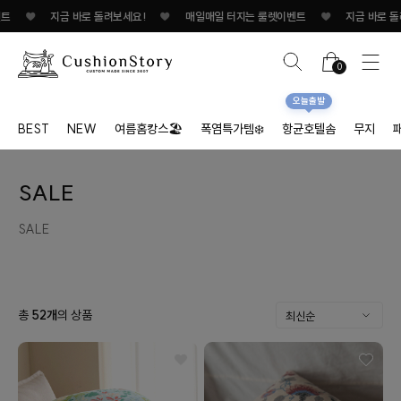
트
♥
지금 바로 돌려보세요!
♥
매일매일 터지는 룰렛이벤트
♥
지금 바로 돌려
0
오늘출발
BEST
NEW
여름홈캉스🏖
폭염특가템❄️
항균호텔솜
무지
SALE
SALE
총
52
개
의 상품