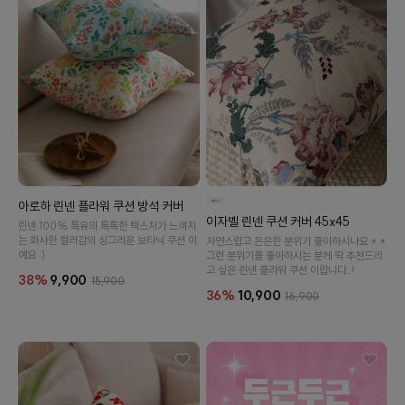
아로하 린넨 플라워 쿠션 방석 커버
이자벨 린넨 쿠션 커버 45x45
린넨 100% 특유의 톡톡한 텍스처가 느껴지
는.화사한 컬러감의 싱그러운 보타닉 쿠션 이
자연스럽고 은은한 분위기 좋아하시나요 *.*
예요 :)
그런 분위기를 좋아하시는 분께 딱 추천드리
고 싶은 린넨 플라워 쿠션 이랍니다..!
38%
9,900
15,900
36%
10,900
16,900