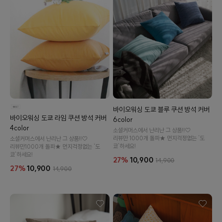
바이오워싱 도쿄 블루 쿠션 방석 커버
바이오워싱 도쿄 라임 쿠션 방석 커버
수 있어요
6color
4color
소셜커머스에서 난리난 그 상품!!♡
리뷰만 1000개 돌파★ 먼지걱정없는 '도
소셜커머스에서 난리난 그 상품!!♡
쿄'하세요!
리뷰만1000개 돌파★ 먼지걱정없는 '도
쿄'하세요!
27%
10,900
14,900
27%
10,900
14,900