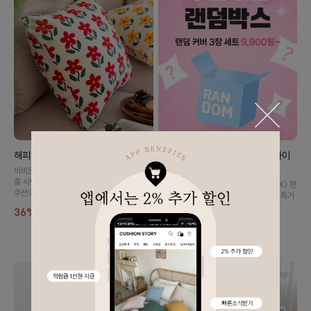
해피 플라워 쿠션 방석 커버 (2color)
커버 3장 랜덤박스 (40,45,50사이
즈)
비비드한 색감으로 거실을 화사하게 만들어
줄 사랑스러운 플라워 쿠션입니다~ 포인트
(적립금,쿠폰 적용불가,교환/반품/환불X) 랜
쿠션으로도 추천드려요 :)
덤으로 커버 3장을 가져가실 수 있는 초특가
찬스를 놓치지 마세요!
36%
8,900
13,900
78%
9,900
44,700