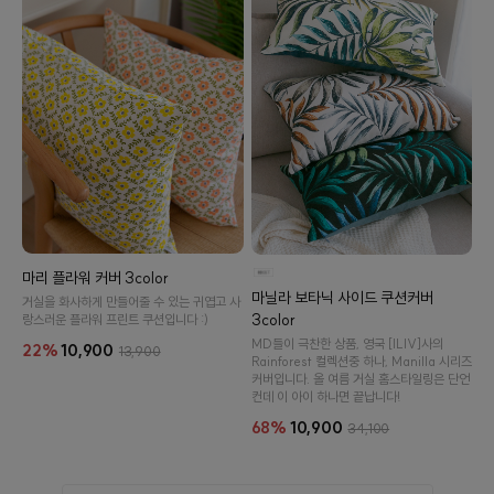
마리 플라워 커버 3color
마닐라 보타닉 사이드 쿠션커버
거실을 화사하게 만들어줄 수 있는 귀엽고 사
3color
랑스러운 플라워 프린트 쿠션입니다 :)
MD들이 극찬한 상품, 영국 [ILIV]사의
22%
10,900
13,900
Rainforest 컬렉션중 하나, Manilla 시리즈
커버입니다. 올 여름 거실 홈스타일링은 단언
컨데 이 아이 하나면 끝납니다!
68%
10,900
34,100