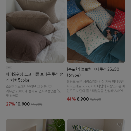
[솜포함] 블로썸 미니쿠션 25x30
바이오워싱 도쿄 퍼플 브라운 쿠션 방
(6type)
석 커버 5color
활용도 높은 사랑스러운 감성 가득 미니쿠션
시리즈예요 *.* 6가지 타입의 사랑스러운 패
소셜커머스에서 난리난 그 상품!!♡
턴으로 나만의 홈스타일링을 완성해보세요!
리뷰만 2000개 돌파★ 먼지걱정없는 '도
쿄'하세요!
44%
8,900
15,900
27%
10,900
14,900