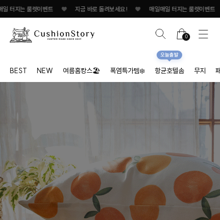
룰렛이벤트
♥
지금 바로 돌려보세요!
♥
매일매일 터지는 룰렛이벤트
♥
지금 
0
오늘출발
BEST
NEW
여름홈캉스🏖
폭염특가템❄️
항균호텔솜
무지