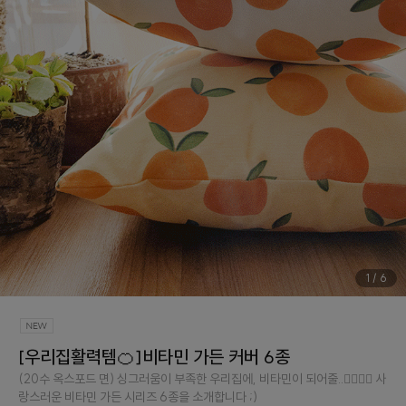
1
/
6
[우리집활력템🍊]비타민 가든 커버 6종
(20수 옥스포드 면) 싱그러움이 부족한 우리집에, 비타민이 되어줄..👉🏻👈🏻 사
랑스러운 비타민 가든 시리즈 6종을 소개합니다 ;)