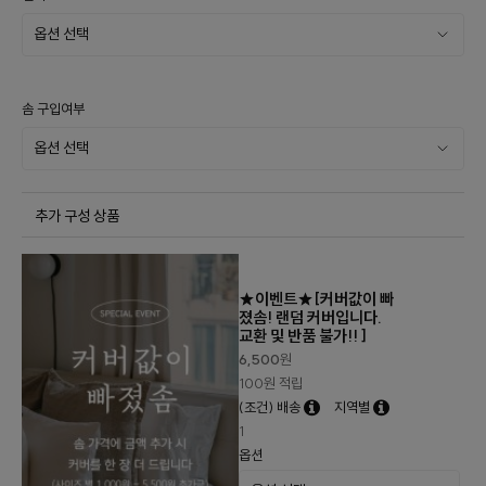
솜 구입여부
추가 구성 상품
★이벤트★[커버값이 빠
졌솜! 랜덤 커버입니다.
교환 및 반품 불가!! ]
6,500
원
100원 적립
(조건) 배송
지역별
1
옵션