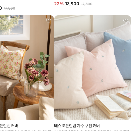
22%
13,900
17,800
0
17,800
코튼린넨 커버
베쥬 코튼린넨 자수 쿠션 커버