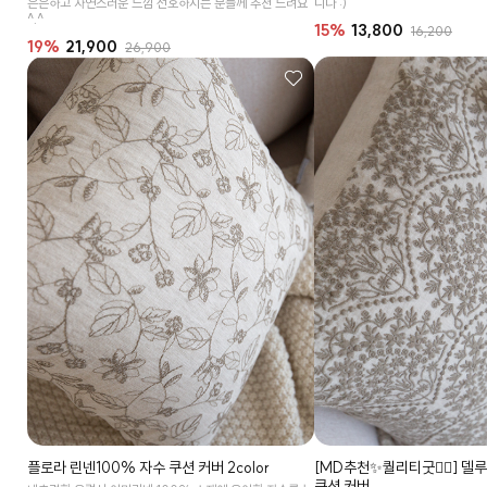
은은하고 자연스러운 느낌 선호하시는 분들께 추천 드려요
니다 :)
^.^
15%
13,800
16,200
19%
21,900
26,900
플로라 린넨100% 자수 쿠션 커버 2color
[MD추천✨퀄리티굿👍🏻] 델
쿠션 커버