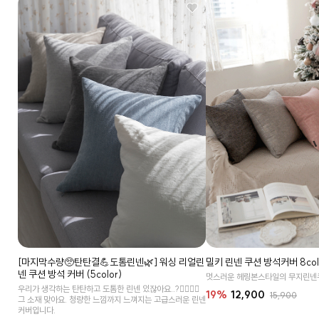
[마지막수량🥺탄탄결💪도톰린넨🌿] 워싱 리얼린
밀키 린넨 쿠션 방석커버 8col
넨 쿠션 방석 커버 (5color)
멋스러운 헤링본스타일의 무지린넨
우리가 생각하는 탄탄하고 도톰한 린넨 있잖아요..?👉🏻👈🏻
19%
12,900
15,900
그 소재 맞아요. 청량한 느낌까지 느껴지는 고급스러운 린넨
커버입니다.