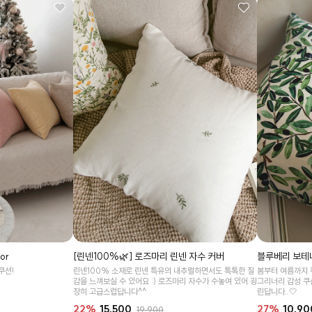
or
[린넨100%🌿] 로즈마리 린넨 자수 커버
블루베리 보테
쿠션!
린넨100% 소재로 린넨 특유의 내추럴하면서도 톡톡한 질
봄부터 여름까지 
감을 느껴보실 수 있어요 :) 로즈마리 자수가 수놓여 있어 굉
그리너리 감성 쿠
장히 고급스럽답니다^^
린답니다..🤍
22%
15,500
27%
10,90
19,900