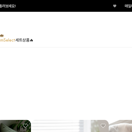
♥
매일매일 터지는 룰렛이
umSelect
세트상품🔥