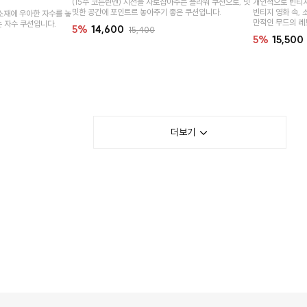
개인적으로 빈티지
(15수 코튼린넨) 시선을 사로잡아주는 플라워 쿠션으로, 밋
빈티지 영화 속, 
밋한 공간에 포인트르 놓아주기 좋은 쿠션입니다.
소재에 우아한 자수를 놓
만적인 무드의 레트
 자수 쿠션입니다.
5%
14,600
15,400
5%
15,500
더보기