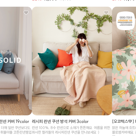
넨 커버 19color
레시피 린넨 쿠션 방석 커버 3color
[오코텍스💚]
 더해 일반 쿠션보다도
린넨 100%, 8수 린넨으로 소재가 튼튼해요. 여름을 위한
맑은 하늘에 흐트
리 휘뚤마뚤 코튼린넨템입
화사한 컬러들의 레시피린넨 쿠션을 만나보세요 :)
블로썸커버예요. 