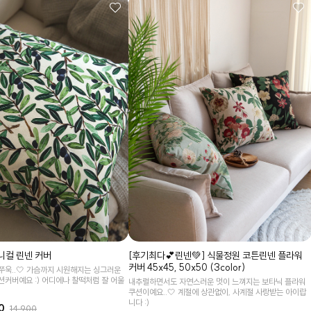
니컬 린넨 커버
[후기최다💕린넨💚] 식물정원 코튼린넨 플라워
커버 45x45, 50x50 (3color)
쭈욱..🤍 가슴까지 시원해지는 싱그러운
션커버예요 :) 어디에나 찰떡처럼 잘 어울
내추럴하면서도 자연스러운 멋이 느껴지는 보타닉 플라워
쿠션이예요..🤍 계절에 상관없이, 사계절 사랑받는 아이랍
니다 :)
0
14,900