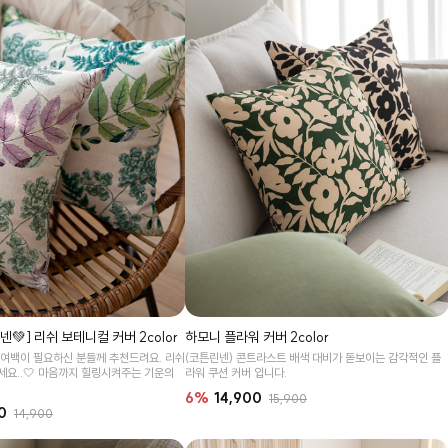
💚] 리쉬 보테니컬 커버 2color
하모니 플라워 커버 2color
 여백이 필요하신 분들께 추천드려요. 리쉬
(코튼린넨) 콘트라스트 배색 대비가 돋보이는 감각적인 플
세요..🤍 마음까지 힐링시켜주는 기운의
라워 쿠션 커버 입니다.
6%
14,900
15,900
0
14,900