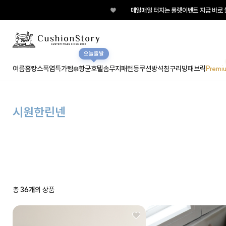
♥
매일매일 터지는 룰렛이벤트 지금 바로 돌려보세요!
오늘출발
여름홈캉스
폭염특가템❄️
항균호텔솜
무지
패턴
등쿠션
방석
침구
리빙패브릭
Premi
시원한린넨
총
36개
의 상품