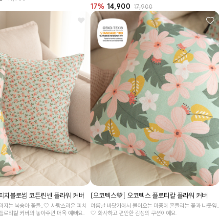
17%
14,900
17,900
 피치블로썸 코튼린넨 플라워 커버
[오코텍스💚] 오코텍스 플로티칼 플라워 커버
러지는 복숭아 꽃들..🤍 사랑스러운 피치
여름날 바닷가에서 불어오는 미풍에 흔들리는 꽃과 나뭇잎.
플로티칼 커버와 놓아주면 더욱 예뻐요..
🤍 화사하고 편안한 감성의 쿠션이예요.