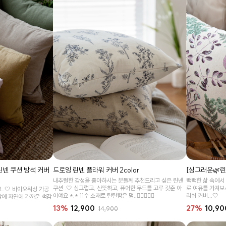
린넨 쿠션 방석 커버
드로잉 린넨 플라워 커버 2color
[싱그러운🌿린넨
내추럴한 감성을 좋아하시는 분들께 추천드리고 싶은 린넨
빽빽한 삶 속에서
쿠션..🤍 싱그럽고, 산뜻하고, 퓨어한 무드를 고루 갖춘 아
로 여유를 가져보
..🤍 바이오워싱 가공
이예요 *.* 11수 소재로 탄탄함은 덤..👉🏻👈🏻🤍
리쉬 커버...🤍
감에 자연에 가까운 색감
13%
12,900
27%
10,90
14,900