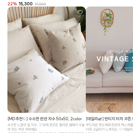
22%
15,300
19,500
[MD추천✨] 수수한 린넨 자수 50x50, 2color
[데일리🌿] 빈티지 터치 코튼 린
수수한 느낌의 잎 자수, 그 위에 포인트 컬러로 열매가 수놓
부드러운 면소재에 린넨의 텍스쳐를
여 있는 쿠션 커버예요.
더욱 고급미가 느껴지는..🤍 데일