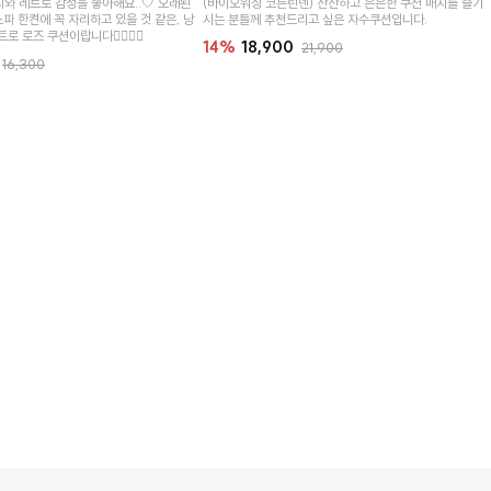
와 레트로 감성을 좋아해요..🤍 오래된
(바이오워싱 코튼린넨) 잔잔하고 은은한 쿠션 매치를 즐기
소파 한켠에 꼭 자리하고 있을 것 같은, 낭
시는 분들께 추천드리고 싶은 자수쿠션입니다.
로 로즈 쿠션이랍니다👉🏻👈🏻
14%
18,900
21,900
16,300