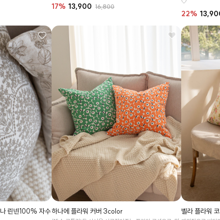
🤍
17%
13,900
16,800
22%
13,90
루나 린넨100% 자수
벨라 플라워 
하나에 플라워 커버 3color