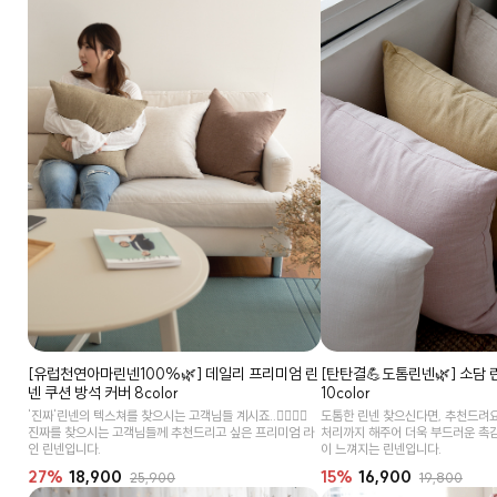
[유럽천연아마린넨100%🌿] 데일리 프리미엄 린
[탄탄결💪도톰린넨🌿] 소담 
넨 쿠션 방석 커버 8color
10color
'진짜'린넨의 텍스쳐를 찾으시는 고객님들 계시죠..👉🏻👈🏻
도톰한 린넨 찾으신다면, 추천드려요
진짜를 찾으시는 고객님들께 추천드리고 싶은 프리미엄 라
처리까지 해주어 더욱 부드러운 촉
인 린넨입니다.
이 느껴지는 린넨입니다.
27%
18,900
15%
16,900
25,900
19,800