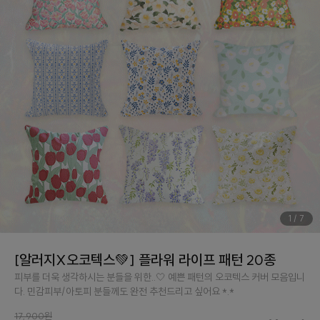
1
/
7
[알러지X오코텍스💚] 플라워 라이프 패턴 20종
피부를 더욱 생각하시는 분들을 위한..🤍 예쁜 패턴의 오코텍스 커버 모음입니
다. 민감피부/아토피 분들께도 완전 추천드리고 싶어요 *.*
17,900원