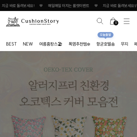
바로 돌려보세요!
♥
매일매일 터지는 룰렛이벤트
♥
지금 바로 돌려보세요!/span
0
오늘출발
BEST
NEW
여름홈캉스🏖
폭염추천템❄️
항균호텔솜
무지