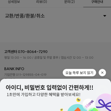
상세정보
리뷰
(
0
)
문의
(2)
구매안내
교환/반품/환불/취소
고객센터
070-8064-7290
평일 13:00 ~ 16:00
/ 공휴일 및 주말 휴무
/ 점심시간 12:00 ~ 13:00
BANK INFO
오늘 하루 보지 않기
기업은행 011-129855-04-019
국민은행 048401-04-216079
예금주 ㈜하이로이 디자인
(주)하이로이디자인 사업자정보
회사소개
이용약관
개인정보처리방침
고객센터