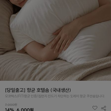
[당일출고] 항균 호텔솜 (국내생산)
오코텍스/FITI항균 인증/집먼지 진드기 차단하는 도레이 항균 쿠션솜입니다.
7,000원
14%
6,000원