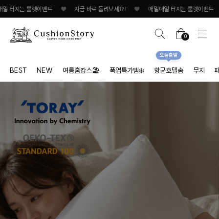
 룰렛이벤트
♥
지금 바로 돌려보세요!
♥
매일매일 터지는 룰렛이벤트
♥
지금
0
오늘출발
BEST
NEW
여름홈캉스🏖
폭염특가템❄️
항균호텔솜
무지