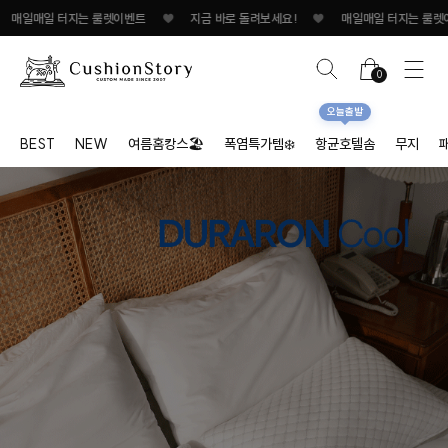
터지는 룰렛이벤트
♥
지금 바로 돌려보세요!
♥
매일매일 터지는 룰렛이벤트
♥
0
오늘출발
BEST
NEW
여름홈캉스🏖
폭염특가템❄️
항균호텔솜
무지