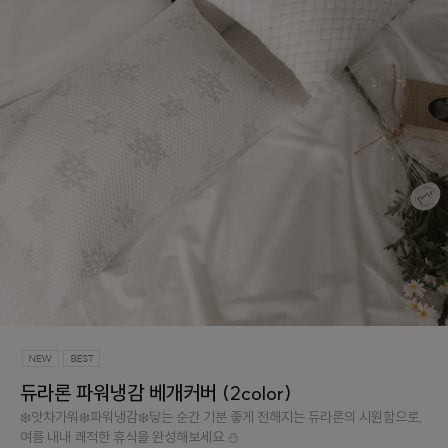
듀라론 파워냉감 베개커버 (2color)
❄️앗차가워❄️파워냉감❄️닿는 순간 기분 좋게 전해지는 듀라론의 시원함으로,
여름 내내 쾌적한 휴식을 완성해보세요.⛄