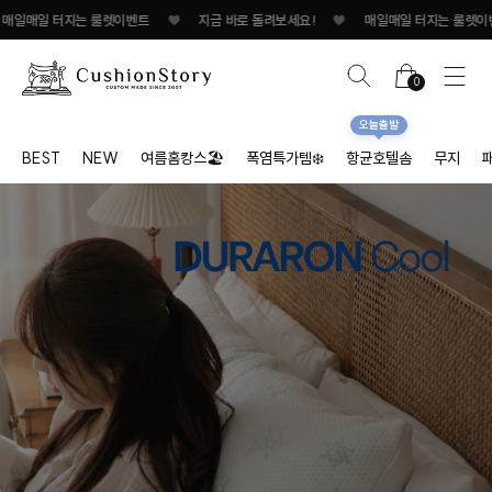
지는 룰렛이벤트
♥
지금 바로 돌려보세요!
♥
매일매일 터지는 룰렛이벤트
♥
0
오늘출발
BEST
NEW
여름홈캉스🏖
폭염특가템❄️
항균호텔솜
무지