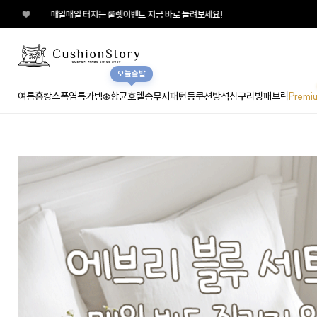
터지는 룰렛이벤트 지금 바로 돌려보세요!
오늘출발
여름홈캉스
폭염특가템❄️
항균호텔솜
무지
패턴
등쿠션
방석
침구
리빙패브릭
Premi