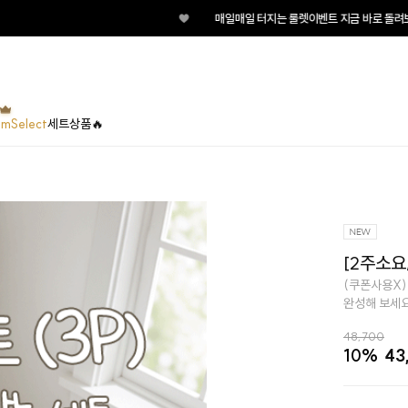
♥
매일매일 터지는 룰렛이벤트 지금 바로 돌려보세요!
umSelect
세트상품🔥
[2주소요
(쿠폰사용X)
완성해 보세요 
48,700
10%
43