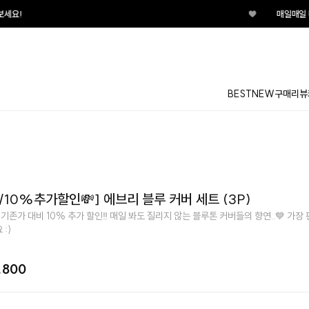
♥
매일매일 터지는 룰렛이벤트 지금 바
BEST
NEW
구매리뷰
/10%추가할인💸] 에브리 블루 커버 세트 (3P)
 기존가 대비 10% 추가 할인‼️ 매일 봐도 질리지 않는 블루톤 커버들의 향연..💙 가장
:)
,800