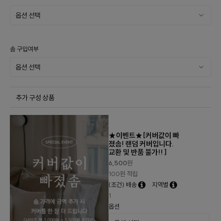
솜 구입여부
추가 구성 상품
★이벤트★[커버값이 빠
졌솜! 랜덤 커버입니다.
교환 및 반품 불가!! ]
6,500
원
100원 적립
(조건) 배송
지역별
1
옵션