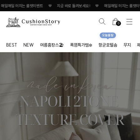
터지는 룰렛이벤트
♥
지금 바로 돌려보세요!
♥
매일매일 터지는 룰렛이벤트
♥
0
오늘출발
BEST
NEW
여름홈캉스🏖
폭염특가템❄️
항균호텔솜
무지