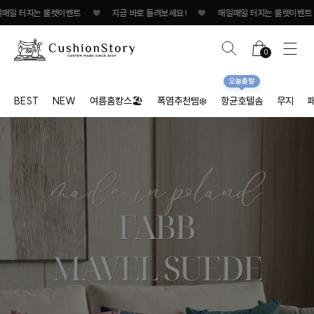
는 룰렛이벤트
♥
지금 바로 돌려보세요!
♥
매일매일 터지는 룰렛이벤트
♥
지
0
오늘출발
BEST
NEW
여름홈캉스🏖
폭염추천템❄️
항균호텔솜
무지