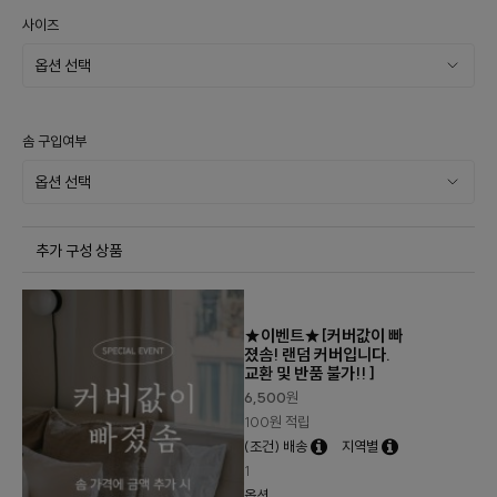
사이즈
솜 구입여부
추가 구성 상품
★이벤트★[커버값이 빠
졌솜! 랜덤 커버입니다.
교환 및 반품 불가!! ]
6,500
원
100원 적립
(조건) 배송
지역별
1
옵션