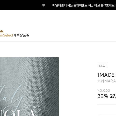
♥
매일매일 터지는 룰렛이벤트 지금 바로 돌려보세요!
umSelect
세트상품🔥
[MADE 
터키 MARA
40,000
30%
27