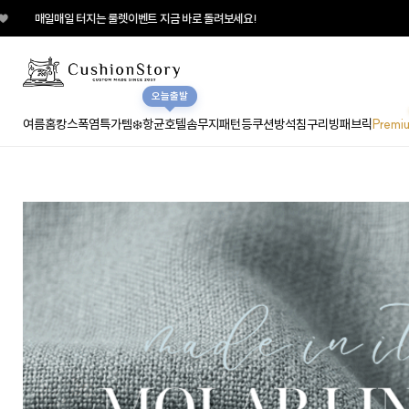
룰렛이벤트 지금 바로 돌려보세요!
오늘출발
여름홈캉스
폭염특가템❄️
항균호텔솜
무지
패턴
등쿠션
방석
침구
리빙패브릭
Premi