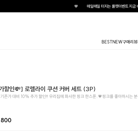
♥
매일매일 터지는 룰렛이벤트 지금 바
BEST
NEW
구매리뷰
가할인💸] 로렐라이 쿠션 커버 세트 (3P)
 기존가 대비 10% 추가 할인‼️ 우리집에 화사한 핑크 한스푼..💗핑크를 좋아하시는 
,800