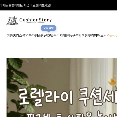
지는 룰렛이벤트 지금 바로 돌려보세요!
오늘출발
여름홈캉스
폭염특가템❄️
항균호텔솜
무지
패턴
등쿠션
방석
침구
리빙패브릭
Premi