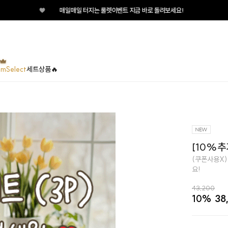
♥
매일매일 터지는 룰렛이벤트 지금 바로 돌려보세요!
umSelect
세트상품🔥
[10%추
(쿠폰사용X)
요!
43,200
10%
38