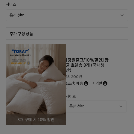
사이즈
추가 구성 상품
[당일출고/10%할인] 항
균 호텔솜 3개 (국내생
산)
16,200
원
(조건) 배송
지역별
1
사이즈