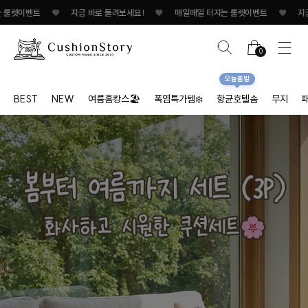
트
♥
지금 바로 돌려보세요!
♥
매일매일 터지는 룰렛이벤트
♥
지금 바로 돌려
0
오늘출발
BEST
NEW
여름홈캉스🏖
폭염특가템❄️
항균호텔솜
무지