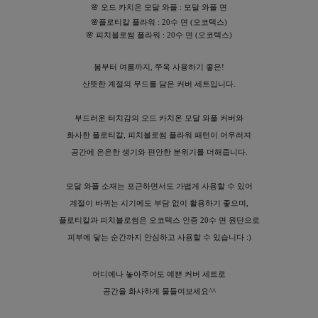
🌸 오드 카치온 모달 와플 : 모달 와플 면
🌸
플로티칼 플라워 : 20수 면 (오코텍스)
🌸
피치블로썸 플라워 : 20수 면 (오코텍스)
봄부터 여름까지, 쭈욱 사용하기 좋은!
산뜻한 계절의 무드를 담은 커버 세트입니다.
부드러운 터치감의 오드 카치온 모달 와플 커버와
화사한 플로티칼, 피치블로썸 플라워 패턴이 어우러져
이바솜
공간에 은은한 생기와 편안한 분위기를 더해줍니다.
모달 와플 소재는 포근하면서도 가볍게 사용할 수 있어
계절이 바뀌는 시기에도 부담 없이 활용하기 좋으며,
플로티칼과 피치블로썸은 오코텍스 인증 20수 면 원단으로
피부에 닿는 순간까지 안심하고 사용할 수 있습니다 :)
어디에나 놓아주어도 예쁜 커버 세트로
공간을 화사하게 물들여보세요^^