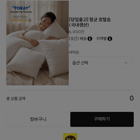
[당일출고] 항균 호텔솜
(국내생산)
6,000
원
(조건) 배송
지역별
1
사이즈
0
총 상품 금액
구매하기
장바구니