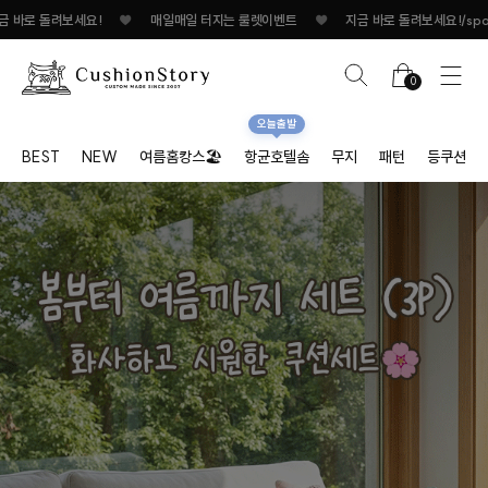
매일 터지는 룰렛이벤트
♥
지금 바로 돌려보세요!
♥
매일매일 터지는 룰렛이벤트
0
오늘출발
BEST
NEW
여름홈캉스🏖
항균호텔솜
무지
패턴
등쿠션