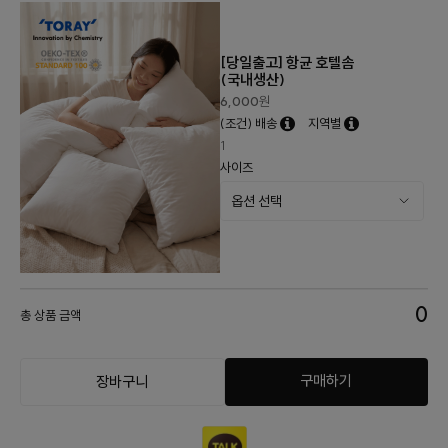
[당일출고] 항균 호텔솜
(국내생산)
6,000
원
(조건) 배송
지역별
1
사이즈
0
총 상품 금액
구매하기
장바구니