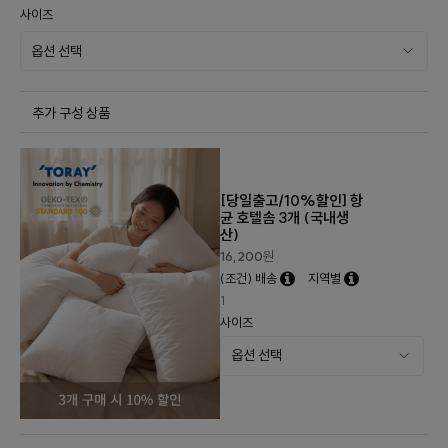
사이즈
추가 구성 상품
[당일출고/10%할인] 항
균 호텔솜 3개 (국내생
산)
16,200
원
(조건) 배송
지역별
1
사이즈