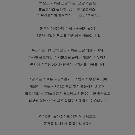
🌸 오드 카치온 모달 와플 : 모달 와플 면
🌸
플로티칼 플라워 : 20수 면 (오코텍스)
🌸
피치블로썸 플라워 : 20수 면 (오코텍스)
봄부터 여름까지, 쭈욱 사용하기 좋은!
산뜻한 계절의 무드를 담은 커버 세트입니다.
부드러운 터치감의 오드 카치온 모달 와플 커버와
화사한 플로티칼, 피치블로썸 플라워 패턴이 어우러져
이바솜
공간에 은은한 생기와 편안한 분위기를 더해줍니다.
모달 와플 소재는 포근하면서도 가볍게 사용할 수 있어
계절이 바뀌는 시기에도 부담 없이 활용하기 좋으며,
플로티칼과 피치블로썸은 오코텍스 인증 20수 면 원단으로
피부에 닿는 순간까지 안심하고 사용할 수 있습니다 :)
어디에나 놓아주어도 예쁜 커버 세트로
공간을 화사하게 물들여보세요^^