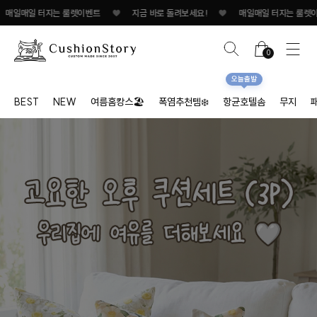
 터지는 룰렛이벤트
♥
지금 바로 돌려보세요!
♥
매일매일 터지는 룰렛이벤트
0
오늘출발
BEST
NEW
여름홈캉스🏖
폭염추천템❄️
항균호텔솜
무지