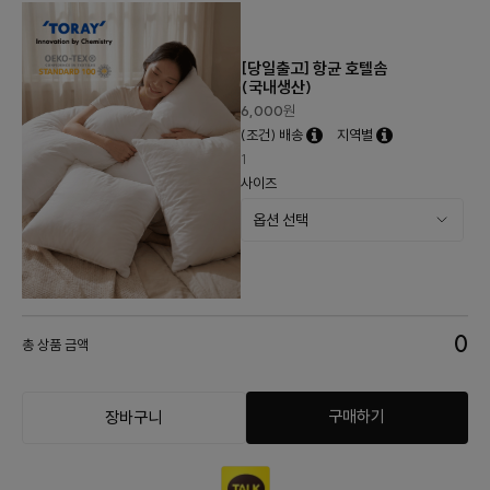
[당일출고] 항균 호텔솜
(국내생산)
6,000
원
(조건) 배송
지역별
1
사이즈
0
총 상품 금액
구매하기
장바구니