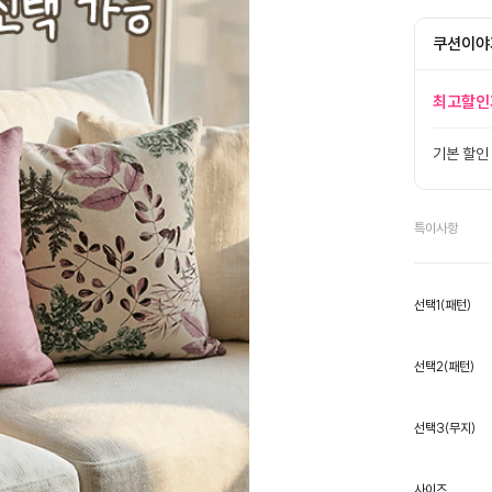
쿠션이야
최고할인
기본 할인
특이사항
선택1(패턴)
선택2(패턴)
선택3(무지)
사이즈