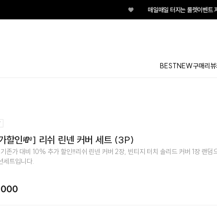
♥
매일매일 터지는 룰렛이벤트 지
BEST
NEW
구매리뷰
가할인💸] 리쉬 린넨 커버 세트 (3P)
 기존가 대비 10% 추가 할인‼️리쉬 린넨 커버 2장, 빈티지 터치 솔리드 커버 1장 랜덤
션세트입니다.
,000