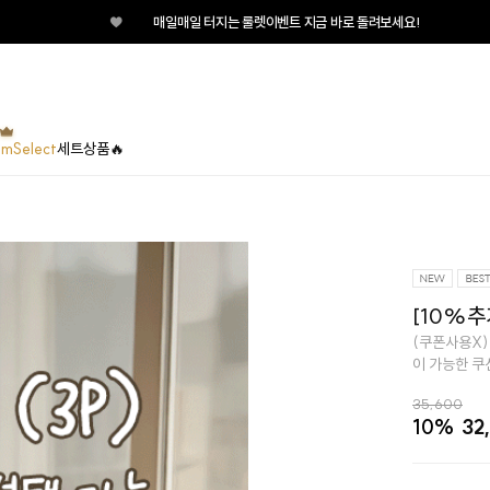
♥
매일매일 터지는 룰렛이벤트 지금 바로 돌려보세요!
umSelect
세트상품🔥
[10%추
(쿠폰사용X)
이 가능한 쿠
35,600
10%
32