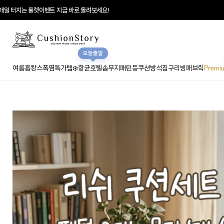
일 터지는 룰렛이벤트 지금 바로 돌려보세요!
오늘출발
여름홈캉스
폭염특가템❄️
항균호텔솜
무지
패턴
등쿠션
방석
침구
리빙패브릭
Premi