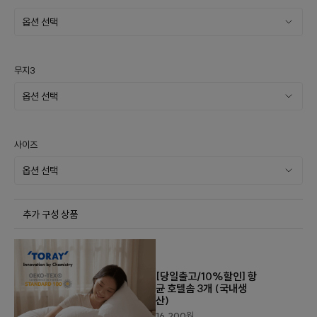
무지3
사이즈
추가 구성 상품
[당일출고/10%할인] 항
균 호텔솜 3개 (국내생
산)
16,200
원