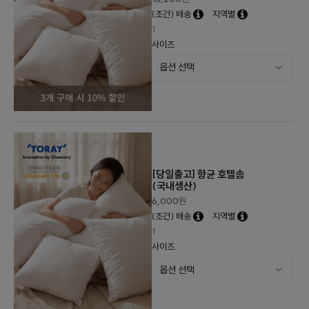
(조건) 배송
지역별
1
사이즈
[당일출고] 항균 호텔솜
(국내생산)
6,000
원
(조건) 배송
지역별
1
사이즈