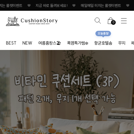
벤트
♥
지금 바로 돌려보세요!
♥
매일매일 터지는 룰렛이벤트
♥
지금 바로 
0
오늘출발
BEST
NEW
여름홈캉스🏖
폭염특가템❄️
항균호텔솜
무지