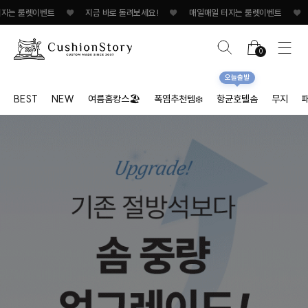
룰렛이벤트
♥
지금 바로 돌려보세요!
♥
매일매일 터지는 룰렛이벤트
♥
지금 바
0
오늘출발
BEST
NEW
여름홈캉스🏖
폭염추천템❄️
항균호텔솜
무지