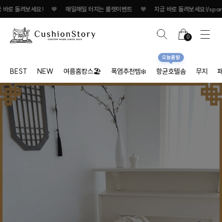
매일 터지는 룰렛이벤트
♥
지금 바로 돌려보세요!
♥
매일매일 터지는 룰렛이벤트
0
오늘출발
BEST
NEW
여름홈캉스🏖
폭염추천템❄️
항균호텔솜
무지