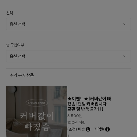
선택
솜 구입여부
추가 구성 상품
★이벤트★[커버값이 빠
졌솜! 랜덤 커버입니다.
교환 및 반품 불가!! ]
6,500
원
100원 적립
(조건) 배송
지역별
1