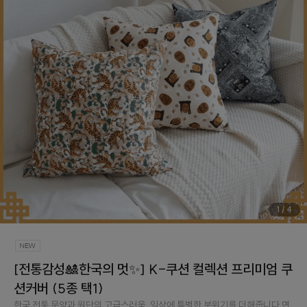
1
/
4
[전통감성🎎한국의 멋✨] K-쿠션 컬렉션 프리미엄 쿠
션커버 (5종 택1)
한국 전통 문양과 원단의 고급스러움, 일상에 특별한 분위기를 더해줍니다.면