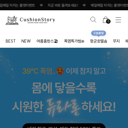
일 터지는 룰렛이벤트
♥
지금 바로 돌려보세요!
♥
매일매일 터지는 룰렛이벤트
0
오늘출발
BEST
NEW
여름홈캉스🏖
폭염특가템❄️
항균호텔솜
무지