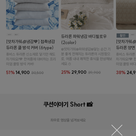
듀라론 파워냉감 바디필로우
[앗차가워🧊냉감💙] 접촉냉감
[앗차가워
(2color)
듀라론 쿨 방석 커버 (6type)
듀라론 양면
❄️앗차가워❄️파워냉감❄️닿는 순간 기
분 좋게 전해지는 듀라론의 시원함으
휴비스 듀라론 신소재로 닿기만 해도
휴비스 듀라론
로, 여름 내내 쾌적한 휴식을 완성해보
차가워요!💙 한여름에 대비하는 프리
차가워요!💙 
세요.⛄
미엄 쿨링 방석 커버!
미엄 쿨링 바디
25%
29,900
51%
14,900
38%
24,
39,900
30,500
오드 카치온 모달 와플 커버 (6color)
국내생
쿠션이야기 Short 📸
14,900원
19,900원
25%
6,0
좌우로 영상을 넘겨보세요