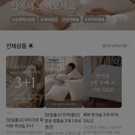
전체상품 🌟
옆으로 넘겨보세요
[당일출고/10%할인]
목화 방석솜 3개 10%
[당일출고] 마이크로 화
항균 호텔솜 3개 (국내
SALE
이바 쿠션솜 3+1
생산)
[기간한정 이벤트] 손님 맞이
방석이 필요하신 분들, 지금
진드기 방지에 탁월한 마이
오늘은 쿠션솜 교체하기 좋