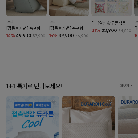
[1+1할인🌸쿠폰적용X] 오코텍스 플라워 라이프 패턴 20종
[감동후기💕] 솜포함 라운드 탄탄 프리미엄 등쿠션 (26color)
[감동후기💕] 솜포함 삼각 프리미엄 탄탄 등쿠션 (26color)
31%
23,900
34,800
14%
49,900
15%
39,900
1
57,900
46,900
1+1 특가로 만나보세요!
더보기