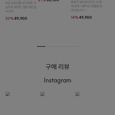
21%
36,900
확실히 달라요!👉🏻👈🏻 내 몸
희집 강아지를 생각하며 야
에 맞게 사용하는 맞춤형 등
심차게 제작한, 힐링 베드입
쿠션입니다 :)
니다👍🏻
14%
49,900
30%
89,900
구매 리뷰
Instagram