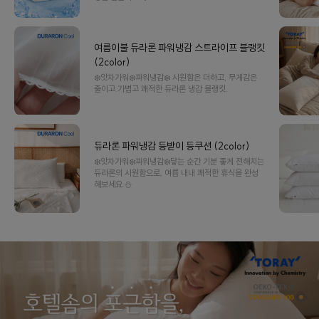
여름이불 듀라론 파워냉감 스트라이프 블랭킷
(2color)
❄️앗차가워❄️파워냉감❄️ 시원함은 더하고, 무게감은
줄이고.가볍고 쾌적한 듀라론 냉감 블랭킷.
듀라론 파워냉감 등받이 등쿠션 (2color)
❄️앗차가워❄️파워냉감❄️닿는 순간 기분 좋게 전해지는
듀라론의 시원함으로, 여름 내내 쾌적한 휴식을 완성
해보세요.⛄