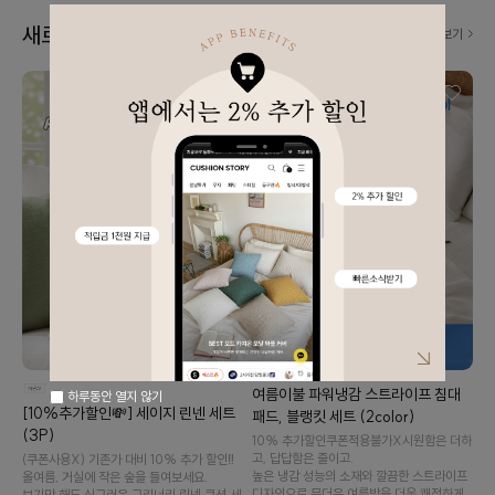
새로 나왔어요! 👀
더보기
여름이불 파워냉감 스트라이프 침대
하루동안 열지 않기
[10%추가할인💸] 세이지 린넨 세트
패드, 블랭킷 세트 (2color)
(3P)
10% 추가할인️쿠폰적용불가X️시원함은 더하
고, 답답함은 줄이고.
(쿠폰사용X) 기존가 대비 10% 추가 할인‼️
높은 냉감 성능의 소재와 깔끔한 스트라이프
올여름, 거실에 작은 숲을 들여보세요.
디자인으로 무더운 여름밤을 더욱 쾌적하게
보기만 해도 싱그러운 그리너리 린넨 쿠션 세