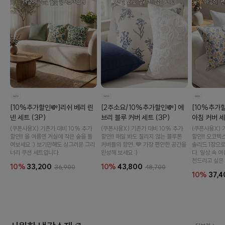
이바솜
[10%추가할인💸]리쉬 베리 린
[2주소요/10%추가할인💸] 에
[10%추가할
넨 세트 (3P)
브리 블루 커버 세트 (3P)
아침 커버 세
(쿠폰사용X) 기존가 대비 10% 추가
(쿠폰사용X) 기존가 대비 10% 추가
(쿠폰사용X) 
할인‼️ 올 여름엔 거실에 작은 숲을 들
할인‼️ 매일 봐도 질리지 않는 블루톤
할인‼️ 오코텍
여보세요 :) 보기만해도 싱그러운 그리
커버들의 향연..💙 가장 편안한 공간을
솔리드 1장으
너리 쿠션 세트입니다.
완성해 보세요 :)
다. 일상 속 
천드리고 싶은 
10%
33,200
10%
43,800
36,900
48,700
10%
37,4
수 있어요