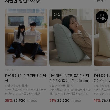
시원한 냉감소재🧊
더보기
[1+1 할인] 솜포함 프리미엄 더
[1+1 할인
[1+1 할인] 더 탄탄 기도 명상 방
탄탄 라운드 등쿠션 (26color)
탄탄 삼각 등쿠
석
✨설 연휴 준비 특가✨
✨설 연휴 준비
✨설 연휴 준비 특가✨
쿠폰적용불가X 소중한 분들에게 선물
쿠폰적용불가X
쿠폰적용불가X 쿠션 전문점에서 만든
하기 좋은 1+1 편안함을 나눠보세요.
하기 좋은 1+
편안한 기도 방석을 만나보세요!
21%
89,900
19%
76,4
25%
69,900
113,800
93,800