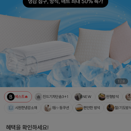
1
/
9
베스트🔥
진드기차단솜3+1
NEW
원형방석
시원한냉감소재
1등✨등쿠션
편안한 방석
절/기도방
혜택을 확인하세요!