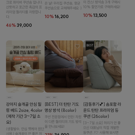
이 찬스! 방석솜 3개 구매시
크로 화이버 쿠션솜 입니다.
은 날! 우리집 쿠션솜, 향균
10% 할인가로 구매하세요!
산뜻하고 포근한 촉감의 프
쿠션솜으로 교체해주세요 :)
리미엄 퀄리티를 자랑합니
10%
13,500
10%
16,200
다.
46%
39,000
[감동후기💕] 솜포함 라
[BEST] 더 탄탄 기도
강아지 슬개골 안심 힐
운드 탄탄 프리미엄 등
명상 방석 (8color)
링 베드 2size, 4color
쿠션 (26color)
(제작 기간 3~7일 소
쿠션 전문점에서 만든! 차원
이 다른 퀄리티의 기도 방석
요)
[3~7일 소요] 허리가 안 좋
을 만나보세요!
으신 대표님이 직접 개발한
(생활발수, 안심 펫케어 원단
등쿠션..!🤍 사용해 보시면
사용,) 슬개골이 안 좋은 저