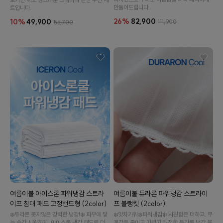
만들어드립니다.
트입니다.
26%
82,900
10%
49,900
111,900
55,700
여름이불 아이스론 파워냉감 스트라
여름이불 듀라론 파워냉감 스트라이
이프 침대 패드 고정밴드형 (2color)
프 블랭킷 (2color)
❄️듀라론 못지않은 강력한 냉감!❄️ 피부에 닿
❄️앗차가워❄️파워냉감❄️ 시원함은 더하고, 무
는 순간 시원하게. 아이스론 냉감 패드로 더
게감은 줄이고.가볍고 쾌적한 듀라론 냉감 블