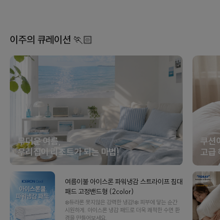
이주의 큐레이션 🏃🏻
무더운 여름,
쿠션
우리집이 리조트가 되는 마법!
고급 
여름이불 아이스론 파워냉감 스트라이프 침대
패드 고정밴드형 (2color)
❄️듀라론 못지않은 강력한 냉감!❄️ 피부에 닿는 순간
시원하게. 아이스론 냉감 패드로 더욱 쾌적한 수면 환
경을 만들어보세요.