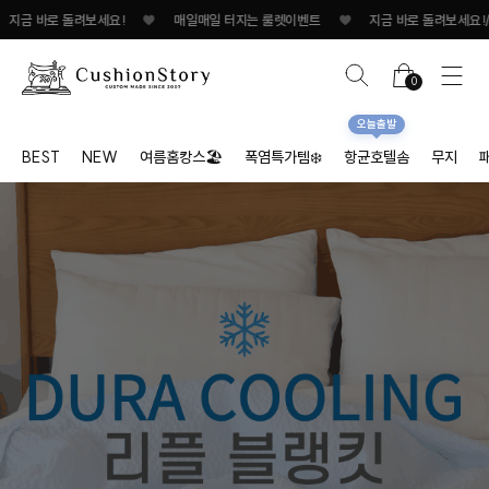
매일매일 터지는 룰렛이벤트
♥
지금 바로 돌려보세요!
♥
매일매일 터지는 룰렛이
0
오늘출발
BEST
NEW
여름홈캉스🏖
폭염특가템❄️
항균호텔솜
무지