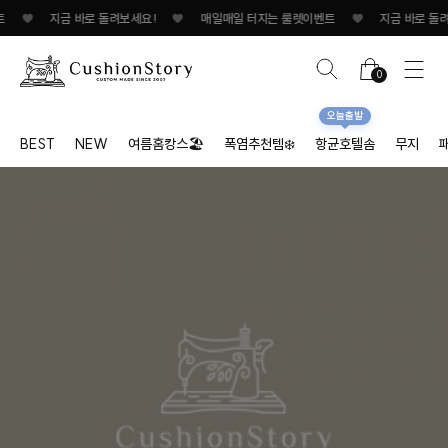
♥
지금 바로 돌려보세요!
♥
매일매일 터지는 룰렛이벤트
♥
지금 바로 돌려보
0
오늘출발
BEST
NEW
여름홈캉스🏖
폭염추천템❄️
항균호텔솜
무지