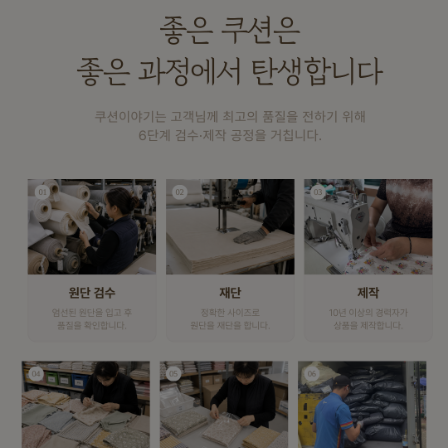
이바솜
수 있어요