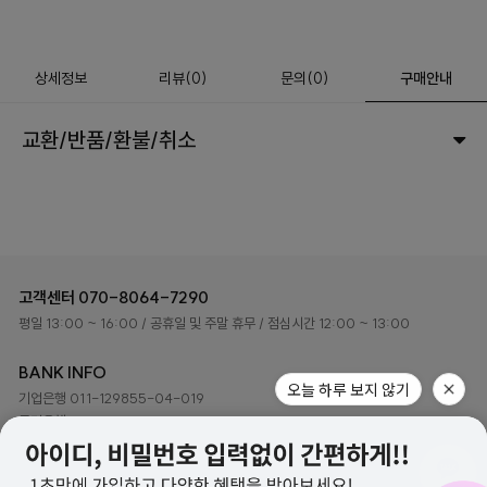
상세정보
리뷰
(
0
)
문의
(0)
구매안내
교환/반품/환불/취소
고객센터
070-8064-7290
평일 13:00 ~ 16:00
/ 공휴일 및 주말 휴무
/ 점심시간 12:00 ~ 13:00
BANK INFO
오늘 하루 보지 않기
기업은행 011-129855-04-019
국민은행 048401-04-216079
예금주 ㈜하이로이 디자인