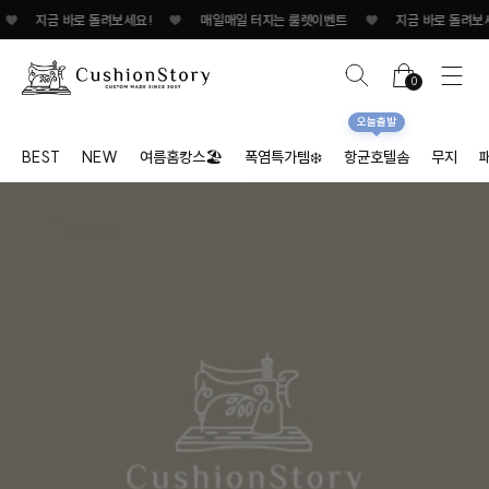
♥
지금 바로 돌려보세요!
♥
매일매일 터지는 룰렛이벤트
♥
지금 바로 돌려보세요
0
오늘출발
BEST
NEW
여름홈캉스🏖
폭염특가템❄️
항균호텔솜
무지