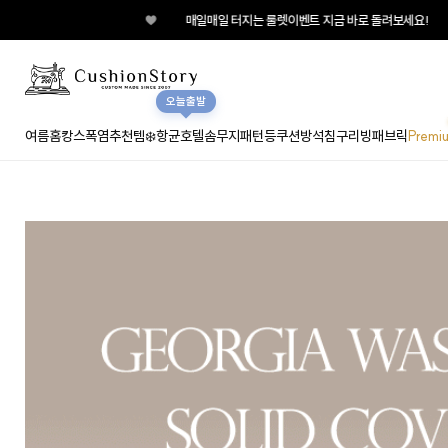
♥
매일매일 터지는 룰렛이벤트 지금 바로 돌려보세요!
오늘출발
여름홈캉스
폭염추천템❄️
항균호텔솜
무지
패턴
등쿠션
방석
침구
리빙패브릭
Premi