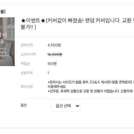
상품]
★이벤트★[커버값이 빠졌솜! 랜덤 커버입니다. 교환 
불가!! ]
판매가격
6,500원
소비자가격
16,000원
적립금
100원
상품무게
1
*원하시는 사이즈가 없을 경우, [Q&A 게시판>맞춤 견적문의]
특이사항
이용해주세요.
*선주문, 후제작 상품으로 교환 및 반품이 어렵습니다. 신중하게
옵션