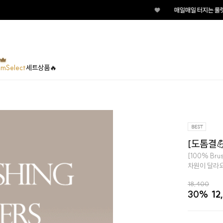
♥
매일매일 터지는 룰렛이벤트 지금 바로 돌려
umSelect
세트상품🔥
[도톰결
[100% Br
차원이 달라요
18,400
30%
12