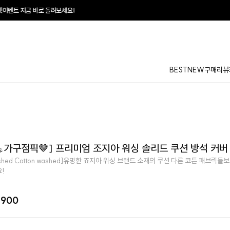
보세요!
♥
매일매일 
BEST
NEW
구매리뷰
가구점픽🤎] 프리미엄 조지아 워싱 솔리드 쿠션 방석 커버
ushed Cotton washed]유명한 죠지아 워싱 브랜드 소재의 쿠션.다른 코튼 패브릭
!
,900