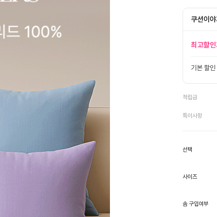
쿠션이야
최고할인
기본 할인
적립금
특이사항
선택
사이즈
솜 구입여부