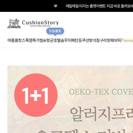
♥
매일매일 터지는 룰렛이벤트 지금 바로 돌려보세요!
오늘출발
여름홈캉스
폭염특가템❄️
항균호텔솜
무지
패턴
등쿠션
방석
침구
리빙패브릭
Premi