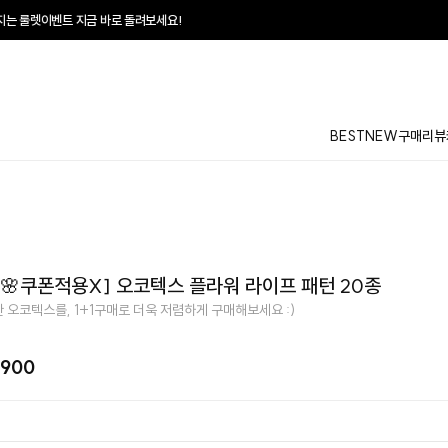
 돌려보세요!
♥
매일
BEST
NEW
구매리뷰
인🌸쿠폰적용X] 오코텍스 플라워 라이프 패턴 20종
 오코텍스를, 1+1구매로 더욱 저렴하게 구매해보세요 :)
,900