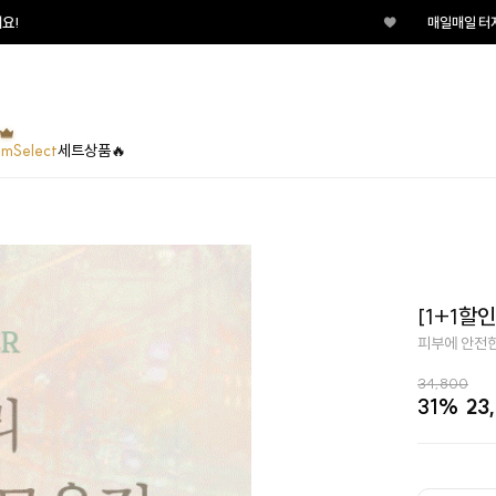
♥
매일매일 터지는 룰렛이벤트 지금 바로
umSelect
세트상품🔥
[1+1할
피부에 안전한
34,800
31%
23