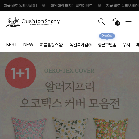
 바로 돌려보세요!
♥
매일매일 터지는 룰렛이벤트
♥
지금 바로 돌려보세요!/span
0
오늘출발
BEST
NEW
여름홈캉스🏖
폭염특가템❄️
항균호텔솜
무지