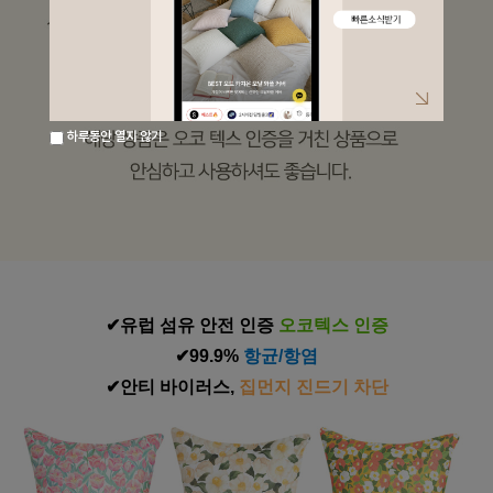
하루동안 열지 않기
✔유럽 섬유 안전 인증
 오코텍스 인증
✔99.9% 
항균/항염
✔안티 바이러스,
 집먼지 진드기 차단