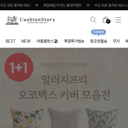
매일매일 터지는 룰렛이벤트
♥
지금 바로 돌려보세요!
♥
매일매일 터지는 룰렛
0
오늘출발
BEST
NEW
여름홈캉스🏖
폭염특가템❄️
항균호텔솜
무지