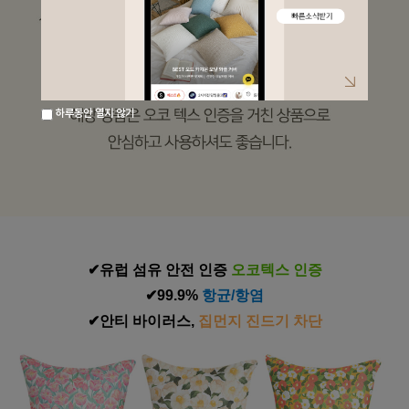
하루동안 열지 않기
✔유럽 섬유 안전 인증
 오코텍스 인증
✔99.9% 
항균/항염
✔안티 바이러스,
 집먼지 진드기 차단