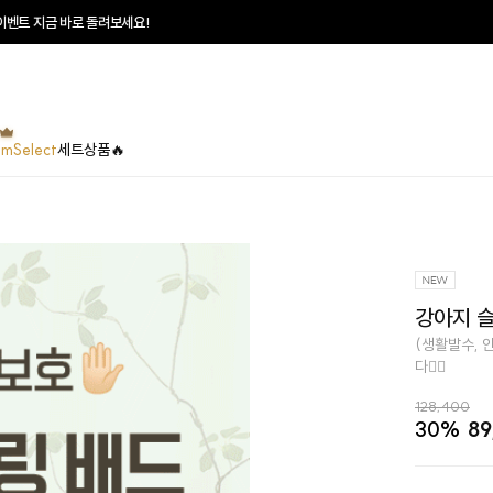
♥
매일매일 터지는 
umSelect
세트상품🔥
강아지 슬개
(생활발수, 
다👍🏻
128,400
30%
89