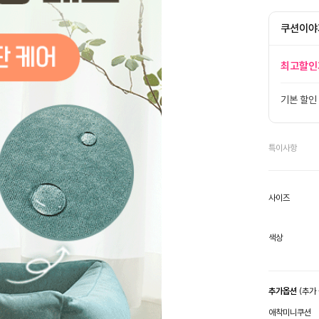
쿠션이야
최고할인
기본 할인
특이사항
사이즈
색상
추가옵션
(추가
애착미니쿠션