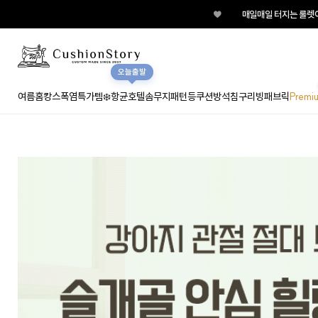
♥
매일매일 터지는 룰렛이벤트 지금 바로 돌려보세요!
오늘출발
여름홈캉스
폭염특가템❄️
항균호텔솜
무지
패턴
등쿠션
방석
침구
리빙패브릭
Premi