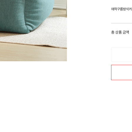
애착구름방석커
총 상품 금액