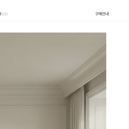
의
구매안내
(22)