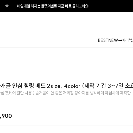
룰렛이벤트 지금 바로 돌려보세요!
BEST
NEW
구매리뷰
골 안심 힐링 베드 2size, 4color (제작 기간 3~7일 소
안심 펫케어 원단 사용,) 슬개골이 안 좋은 저희집 강아지를 생각하며 야심차게 제작한,
,900