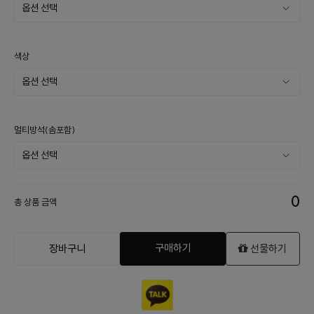
색상
멀티방석(솜포함)
0
총 상품 금액
구매하기
장바구니
선물하기