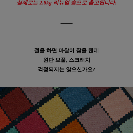
실제로는 2.8kg 리뉴얼 솜으로 출고됩니다.
━
━
━
━
절을 하면 마찰이 잦을 텐데
원단 보풀, 스크래치
걱정되지는 않으신가요?
이바솜