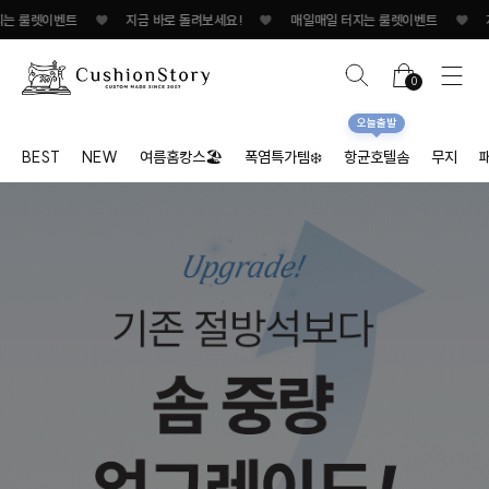
렛이벤트
♥
지금 바로 돌려보세요!
♥
매일매일 터지는 룰렛이벤트
♥
지금 바로
0
오늘출발
BEST
NEW
여름홈캉스🏖
폭염특가템❄️
항균호텔솜
무지