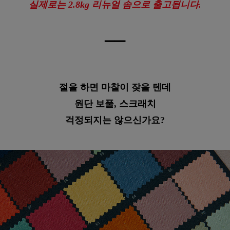
실제로는 2.8kg 리뉴얼 솜으로 출고됩니다.
━
━
━
━
절을 하면 마찰이 잦을 텐데
원단 보풀, 스크래치
걱정되지는 않으신가요?
이바솜