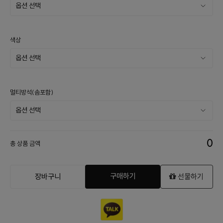
색상
멀티방석(솜포함)
0
총 상품 금액
구매하기
장바구니
선물하기