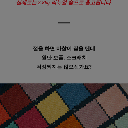
실제로는 2.8kg 리뉴얼 솜으로 출고됩니다.
━
━
━
━
절을 하면 마찰이 잦을 텐데
원단 보풀, 스크래치
걱정되지는 않으신가요?
이바솜