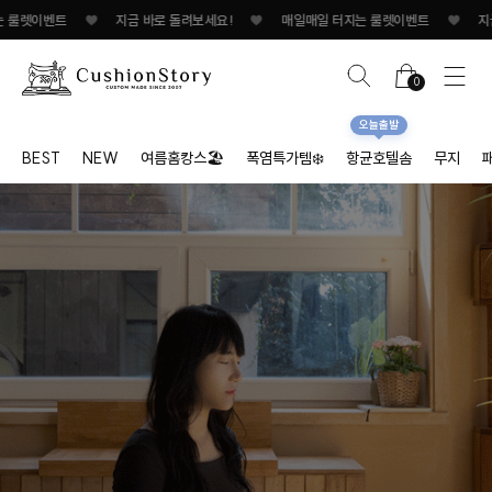
벤트
♥
지금 바로 돌려보세요!
♥
매일매일 터지는 룰렛이벤트
♥
지금 바로 
0
오늘출발
BEST
NEW
여름홈캉스🏖
폭염특가템❄️
항균호텔솜
무지