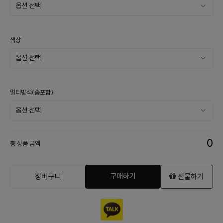
색상
멀티방석(솜포함)
0
총 상품 금액
구매하기
장바구니
선물하기