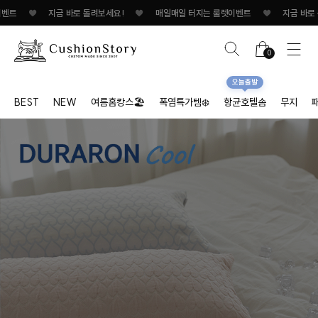
지금 바로 돌려보세요!
♥
매일매일 터지는 룰렛이벤트
♥
지금 바로 돌려보세요!/
0
오늘출발
BEST
NEW
여름홈캉스🏖
폭염특가템❄️
항균호텔솜
무지