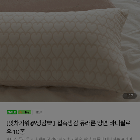
1
/
7
[앗차가워🧊냉감💙] 접촉냉감 듀라론 양면 바디필로
우 10종
휴비스 듀라론 신소재로 닿기만 해도 차가워요!💙 한여름에 대비하는 프리미