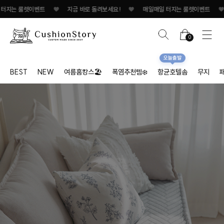
♥
지금 바로 돌려보세요!
♥
매일매일 터지는 룰렛이벤트
♥
지금 바로 돌려
0
오늘출발
BEST
NEW
여름홈캉스🏖
폭염추천템❄️
항균호텔솜
무지