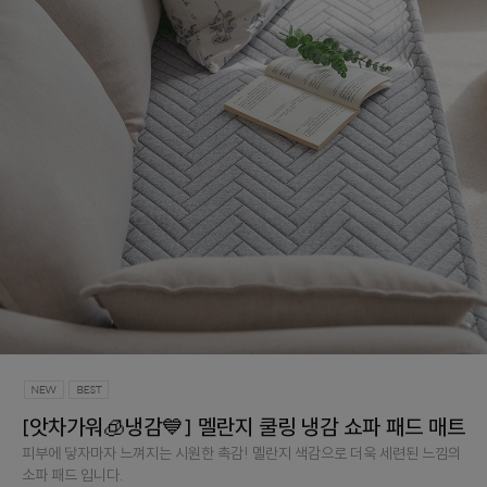
[앗차가워🧊냉감💙] 멜란지 쿨링 냉감 쇼파 패드 매트
피부에 닿자마자 느껴지는 시원한 촉감! 멜란지 색감으로 더욱 세련된 느낌의
소파 패드 입니다.