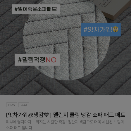
[앗차가워🧊냉감💙] 멜란지 쿨링 냉감 쇼파 패드 매트
피부에 닿자마자 느껴지는 시원한 촉감! 멜란지 색감으로 더욱 세련된 느낌의
소파 패드 입니다.