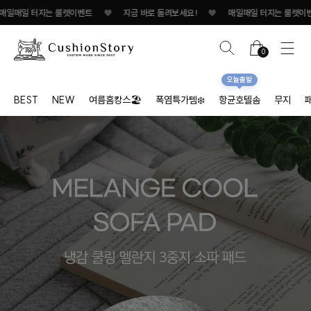
 룰렛이벤트
♥
지금 바로 돌려보세요!
♥
매일매일 터지는 룰렛이벤트
♥
지금
0
오늘출발
BEST
NEW
여름홈캉스🏖
폭염특가템❄️
항균호텔솜
무지