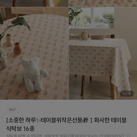
1
/
3
[소중한 하루✨테이블위작은선물🎁 ] 화사한 테이블
식탁보 16종
식탁을 바꿀 수 없다면, 식탁보로 분위기를 바꾸어 보시는 건 어떠실까요?..🤍