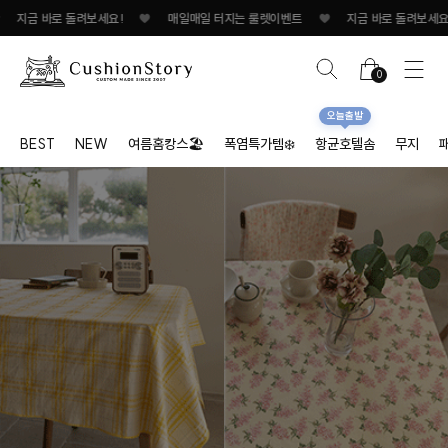
금 바로 돌려보세요!
♥
매일매일 터지는 룰렛이벤트
♥
지금 바로 돌려보세요!/spa
0
오늘출발
BEST
NEW
여름홈캉스🏖
폭염특가템❄️
항균호텔솜
무지