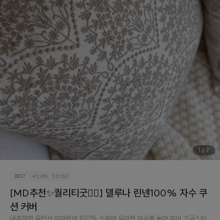
1
/
7
[MD추천✨퀄리티굿👍🏻] 델루나 린넨100% 자수 쿠
션 커버
내추럴한 유럽산 아마린넨 100% 소재에 우아한 자수를 놓아 주어 고급스러