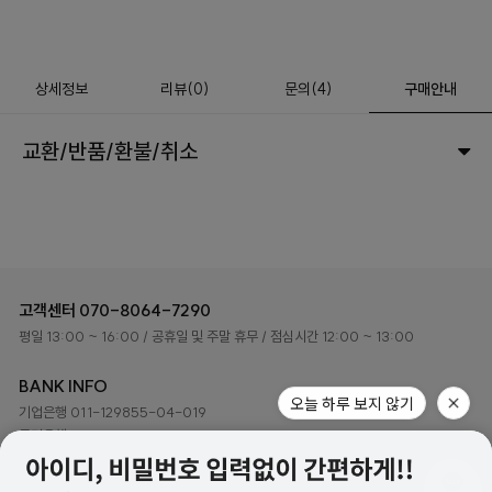
상세정보
리뷰
(
0
)
문의
(4)
구매안내
교환/반품/환불/취소
고객센터
070-8064-7290
평일 13:00 ~ 16:00
/ 공휴일 및 주말 휴무
/ 점심시간 12:00 ~ 13:00
BANK INFO
기업은행 011-129855-04-019
국민은행 048401-04-216079
예금주 ㈜하이로이 디자인