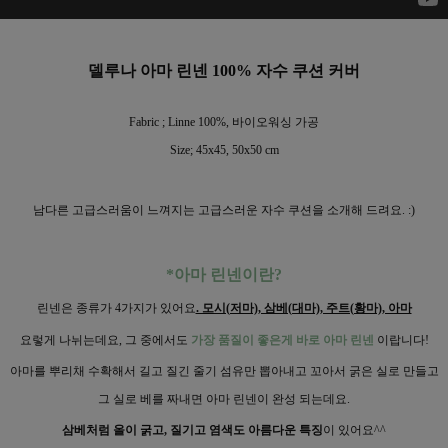
델루나 아마 린넨 100% 자수 쿠션 커버
Fabric ; Linne 100%, 바이오워싱 가공
Size; 45x45, 50x50 cm
남다른 고급스러움이 느껴지는 고급스러운 자수 쿠션을 소개해 드려요. :)
*아마 린넨이란?
린넨은 종류가 4가지가 있어요
. 모시(저마), 삼베(대마), 주트(황마), 아마
요렇게 나뉘는데요, 그 중에서도
가장 품질이 좋은게 바로 아마 린넨
이랍니다!
아마를 뿌리채 수확해서 길고 질긴 줄기 섬유만 뽑아내고 꼬아서 굵은 실로 만들고
그 실로 베를 짜내면 아마 린넨이 완성 되는데요.
삼베처럼 올이 굵고, 질기고 염색도 아름다운 특징
이 있어요^^