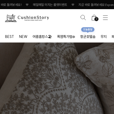
매일 터지는 룰렛이벤트
♥
지금 바로 돌려보세요!
♥
매일매일 터지는 룰렛이벤트
0
오늘출발
BEST
NEW
여름홈캉스🏖
폭염특가템❄️
항균호텔솜
무지