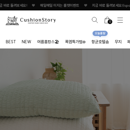
일매일 터지는 룰렛이벤트
♥
지금 바로 돌려보세요!
♥
매일매일 터지는 룰렛이벤
0
오늘출발
BEST
NEW
여름홈캉스🏖
폭염특가템❄️
항균호텔솜
무지