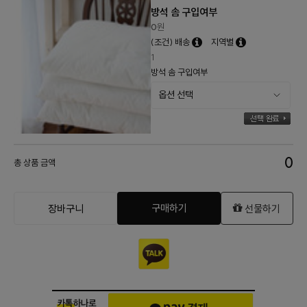
방석 솜 구입여부
0
원
(조건) 배송
지역별
1
방석 솜 구입여부
0
총 상품 금액
구매하기
장바구니
선물하기