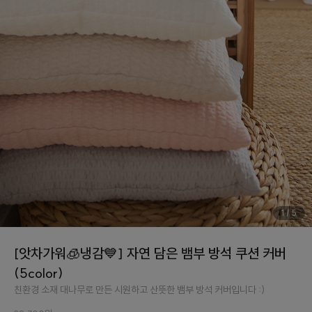
1
/
5
[앗차가워🧊냉감💙] 자연 담은 뱀부 방석 쿠션 커버
(5color)
친환경 소재 대나무로 만든 시원하고 산뜻한 뱀부 방석 커버입니다 :)