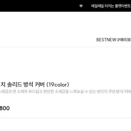
♥
매일매일 터지는 룰렛이벤트 지
BEST
NEW
구매리뷰
치 솔리드 방석 커버 (19color)
재감과 면 소재의 부드럽고 편안한 소재감을 느껴보실 수 있는 빈티지 쿠션 방석 커버
,800