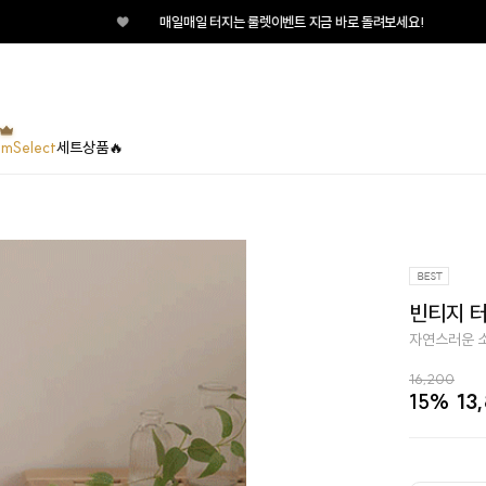
♥
매일매일 터지는 룰렛이벤트 지금 바로 돌려보세요!
umSelect
세트상품🔥
빈티지 터
자연스러운 소
16,200
15%
13