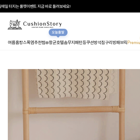
일 터지는 룰렛이벤트 지금 바로 돌려보세요!
오늘출발
여름홈캉스
폭염추천템❄️
항균호텔솜
무지
패턴
등쿠션
방석
침구
리빙패브릭
Premi