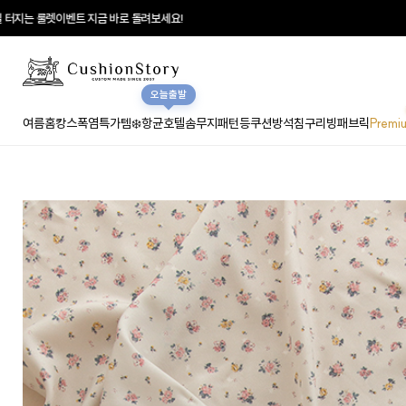
 바로 돌려보세요!
♥
오늘출발
여름홈캉스
폭염특가템❄️
항균호텔솜
무지
패턴
등쿠션
방석
침구
리빙패브릭
Premi