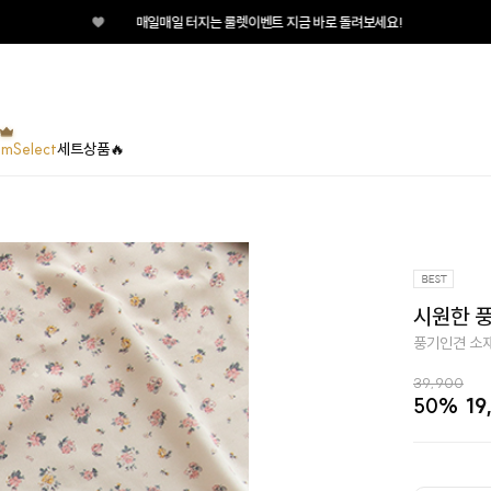
매일매일 터지는 룰렛이벤트 지금 바로 돌려보세요!
umSelect
세트상품🔥
시원한 풍
풍기인견 소재
39,900
50%
19