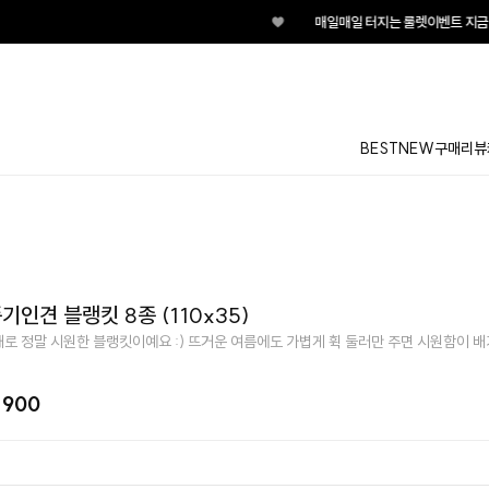
♥
매일매일 터지는 룰렛이벤트 지금 바로 돌려보세요!
BEST
NEW
구매리뷰
기인견 블랭킷 8종 (110x35)
로 정말 시원한 블랭킷이예요 :) 뜨거운 여름에도 가볍게 휙 둘러만 주면 시원함이 배
,900