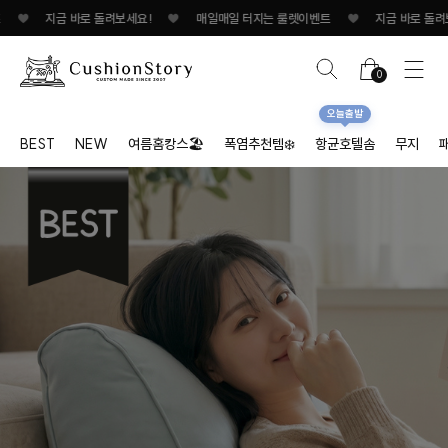
지금 바로 돌려보세요!
♥
매일매일 터지는 룰렛이벤트
♥
지금 바로 돌려보세요!/s
0
오늘출발
BEST
NEW
여름홈캉스🏖
폭염추천템❄️
항균호텔솜
무지