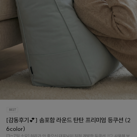
[감동후기💕] 솜포함 라운드 탄탄 프리미엄 등쿠션 (2
6color)
[3~7일 소요] 허리가 안 좋으신 대표님이 직접 개발한 등쿠션..!🤍 사용해 보