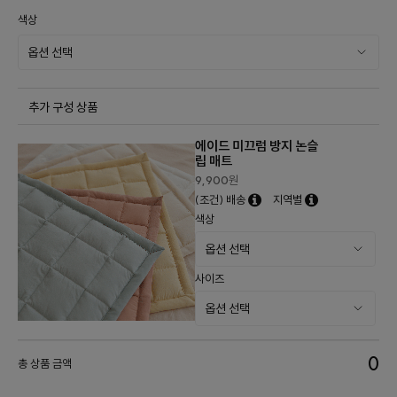
색상
추가 구성 상품
에이드 미끄럼 방지 논슬
립 매트
9,900
원
(조건) 배송
지역별
색상
사이즈
0
총 상품 금액