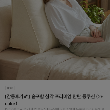
[감동후기💕] 솜포함 삼각 프리미엄 탄탄 등쿠션 (26
color)
[3~7일 소요] 허리가 안 좋으신 대표님이 직접 개발한 등쿠션..!🤍 사용해 보