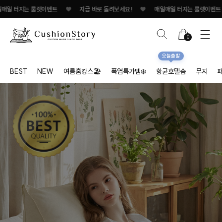
는 룰렛이벤트
♥
지금 바로 돌려보세요!
♥
매일매일 터지는 룰렛이벤트
♥
0
오늘출발
BEST
NEW
여름홈캉스🏖
폭염특가템❄️
항균호텔솜
무지