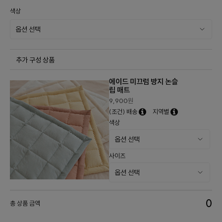
색상
추가 구성 상품
에이드 미끄럼 방지 논슬
립 매트
9,900
원
(조건) 배송
지역별
색상
사이즈
0
총 상품 금액