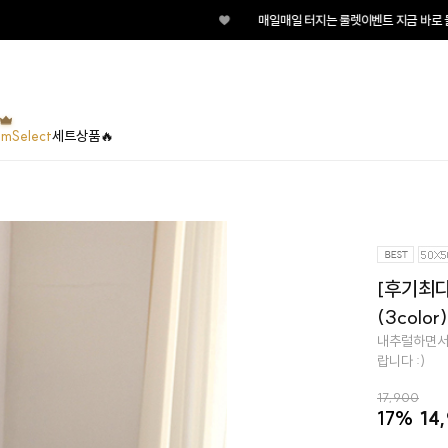
♥
매일매일 터지는 룰렛이벤트 지금 바로 돌려보세요!
umSelect
세트상품🔥
[후기최다
(3color)
내추럴하면서도
랍니다 :)
17,900
17%
14