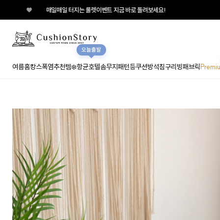
 터지는 룰렛이벤트 지금 바로 돌려보세요!
오늘출발
여름홈캉스
폭염추천템❄️
항균호텔솜
무지
패턴
등쿠션
방석
침구
리빙패브릭
Premi