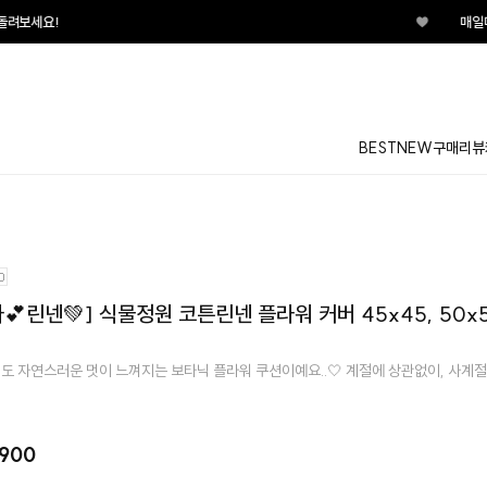
♥
매일매일 터지는 룰렛이벤트 지금
BEST
NEW
구매리뷰
💕린넨💚] 식물정원 코튼린넨 플라워 커버 45x45, 50x
 자연스러운 멋이 느껴지는 보타닉 플라워 쿠션이예요..🤍 계절에 상관없이, 사계절
,900