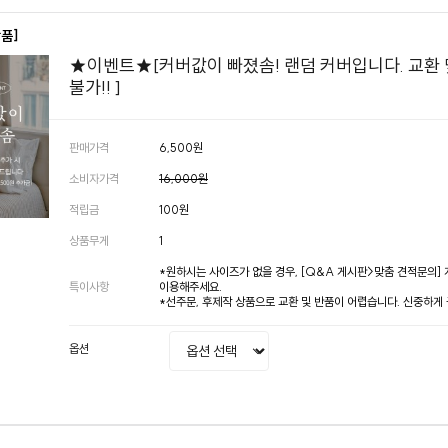
상품]
★이벤트★[커버값이 빠졌솜! 랜덤 커버입니다. 교환 
불가!! ]
판매가격
6,500원
소비자가격
16,000원
적립금
100원
상품무게
1
*원하시는 사이즈가 없을 경우, [Q&A 게시판>맞춤 견적문의]
특이사항
이용해주세요.
*선주문, 후제작 상품으로 교환 및 반품이 어렵습니다. 신중하게
옵션