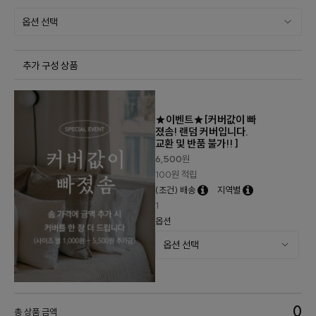
추가 구성 상품
★이벤트★[커버값이 빠
졌솜! 랜덤 커버입니다.
교환 및 반품 불가!! ]
6,500
원
100원 적립
(조건) 배송
지역별
1
옵션
0
총 상품 금액