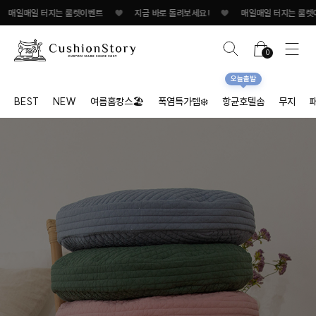
터지는 룰렛이벤트
♥
지금 바로 돌려보세요!
♥
매일매일 터지는 룰렛이벤트
♥
0
오늘출발
BEST
NEW
여름홈캉스🏖
폭염특가템❄️
항균호텔솜
무지