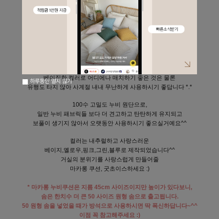
Macaron, 마카롱 누비 원형 방석
사랑스러운 마카롱을 닮은 원형 방석을 소개해드려요^^
색감부터 소재까지 너무너무 마음에 들었던 아이라,
고객님들께 꼭 추천드리고 싶은 아이에요.
도톰한 누비 소재로,
따듯한 분위기를 연출하시기에도 좋구요,
베이직한 컬러로 어디에나 매치하기 좋은 것은 물론
하루동안 열지 않기
유행도 타지 않아 사계절 내내 무난하게 사용하시기 좋답니다 *.*
100수 고밀도 누비 원단으로,
일반 누비 패브릭들 보다
더 견고하고 탄탄하게 유지되고
보풀이 생기지 않아서 오랫동안 사용하시기 좋으실거예요^^
컬러는 내추럴하고 사랑스러운
베이지,옐로우,핑크,그린,블루로 제작되었습니다^^
거실의 분위기를 사랑스럽게 만들어줄
마카롱 쿠션, 굿초이스하세요 :)
* 마카롱 누비쿠션은 지름 45cm 사이즈이지만
높이가 있다보니,
솜은 한치수 더 큰 50 사이즈 원형 솜으로
출고됩니다.
50 원형 솜을 넣었을 때가 방석으로 사용하시면 딱 폭신하답니다~^^
이점 꼭 참고해주세요 :)